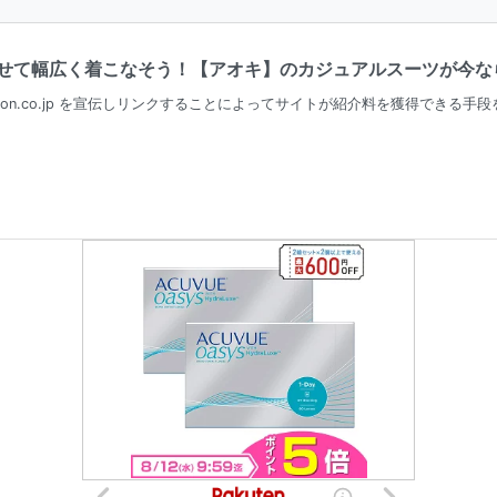
て幅広く着こなそう！【アオキ】のカジュアルスーツが今ならAm
zon.co.jp を宣伝しリンクすることによってサイトが紹介料を獲得できる