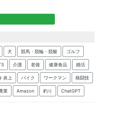
犬
競馬・競輪・競艇
ゴルフ
TS
介護
老後
健康食品
婚活
ト炎上
バイク
ワークマン
格闘技
農業
Amazon
釣り
ChatGPT