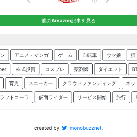
他の
Amazon
記事を見る
ン
アニメ・マンガ
ゲーム
自転車
ウマ娘
猫
ber
株式投資
コスプレ
薬剤師
ダイエット
B
育児
スニーカー
クラウドファンディング
ネッ
ラフトコーラ
仮面ライダー
サービス開始
旅行
created by
monobuzznet
.