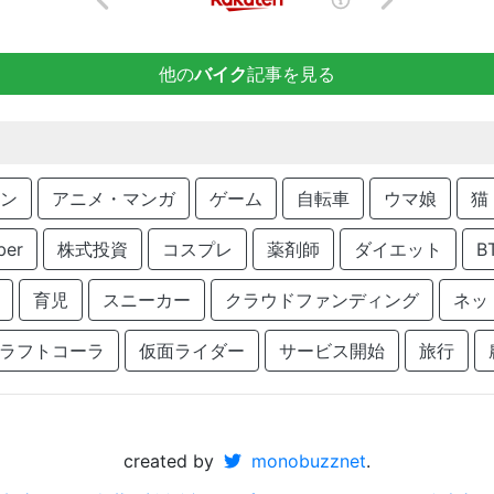
他の
バイク
記事を見る
ン
アニメ・マンガ
ゲーム
自転車
ウマ娘
猫
ber
株式投資
コスプレ
薬剤師
ダイエット
B
育児
スニーカー
クラウドファンディング
ネッ
ラフトコーラ
仮面ライダー
サービス開始
旅行
created by
monobuzznet
.