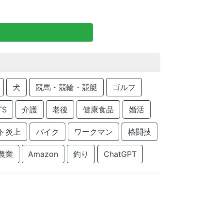
犬
競馬・競輪・競艇
ゴルフ
TS
介護
老後
健康食品
婚活
ト炎上
バイク
ワークマン
格闘技
農業
Amazon
釣り
ChatGPT