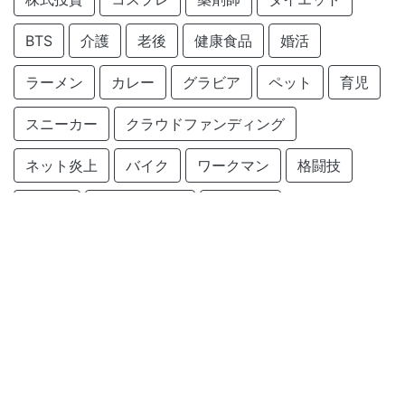
BTS
介護
老後
健康食品
婚活
ラーメン
カレー
グラビア
ペット
育児
スニーカー
クラウドファンディング
ネット炎上
バイク
ワークマン
格闘技
新製品
サービス終了
スイーツ
クラフトコーラ
仮面ライダー
サービス開始
旅行
農業
Amazon
釣り
ChatGPT
created by
monobuzznet
.