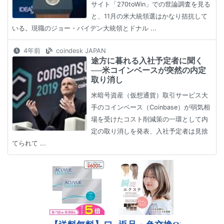
サイト「270toWin」での世論調査を見る
と、11月の米大統領選はかなり拮抗して
いる。現職のジョー・バイデン大統領とドナル ...
4年前
coindesk JAPAN
途方に暮れる入社予定者に聞く
──米コインベースが突然の内定
取り消し
米暗号資産（仮想通貨）取引サービス大
手のコインベース（Coinbase）が弱気相
場を受けたコスト削減策の一環として内
定の取り消しを発表、入社予定者は見捨
てられて ...