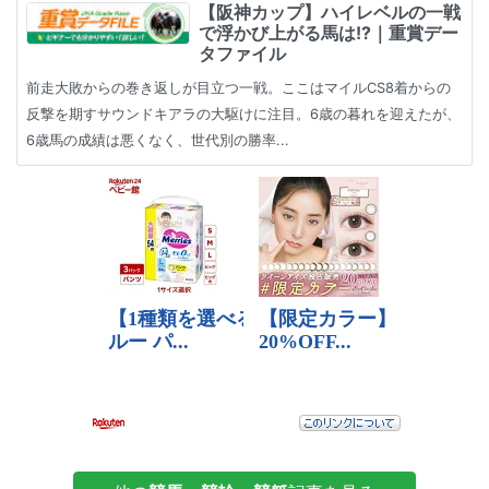
【阪神カップ】ハイレベルの一戦
で浮かび上がる馬は!?｜重賞デー
タファイル
前走大敗からの巻き返しが目立つ一戦。ここはマイルCS8着からの
反撃を期すサウンドキアラの大駆けに注目。6歳の暮れを迎えたが、
6歳馬の成績は悪くなく、世代別の勝率...