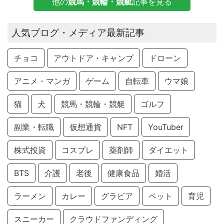
他の
競馬・競輪・競艇
記事を見る
人気ブログ・メディア最新記事
チョコ
アウトドア・キャンプ
ドローン
アニメ・マンガ
ゲーム
自転車
ウマ娘
猫
犬
競馬・競輪・競艇
ゴルフ
副業・転職
仮想通貨
NFT
YouTuber
株式投資
コスプレ
薬剤師
ダイエット
BTS
介護
老後
健康食品
婚活
ラーメン
カレー
グラビア
ペット
育児
スニーカー
クラウドファンディング