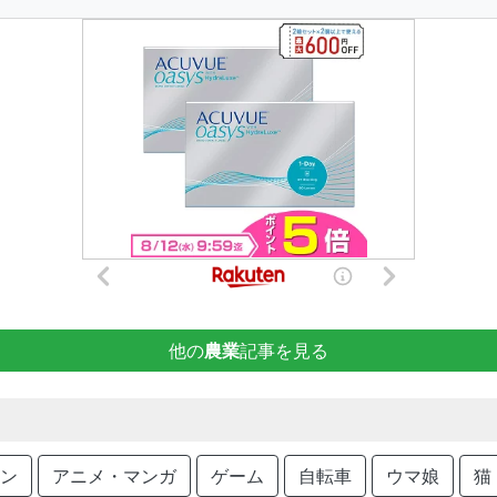
他の
農業
記事を見る
ン
アニメ・マンガ
ゲーム
自転車
ウマ娘
猫