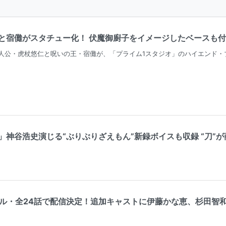
宿儺がスタチュー化！ 伏魔御廚子をイメージしたベースも付属（アニ
公・虎杖悠仁と呪いの王・宿儺が、「プライム1スタジオ」のハイエンド・ブランド
神谷浩史演じる“ぶりぶりざえもん”新録ボイスも収録 “刀”が商
2クール・全24話で配信決定！追加キャストに伊藤かな恵、杉田智和