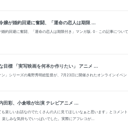
嬢が婚約回避に奮闘、「運命の恋人は期限 ...
約回避に奮闘、「運命の恋人は期限付き」マンガ版. 0 · この記事についてツイー
目標 「実写映画を何本か作りたい」 アニメ ...
」シリーズの庵野秀明総監督が、7月23日に開催されたオンラインイベント「Com
田彩、小倉唯が出演 テレビアニメ ...
ても楽しいお話なのでたくさんの人に見てほしいなぁと思います」とコメント
、楽しみな気持ちでいっぱいでした。実際にアフレコが...