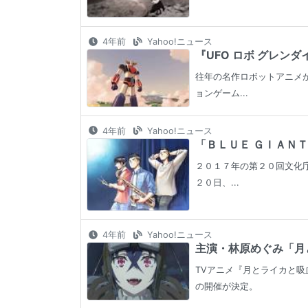
4年前
Yahoo!ニュース
『UFO ロボ グレンダ
往年の名作ロボットアニメが
ョンゲーム...
4年前
Yahoo!ニュース
「ＢＬＵＥ ＧＩＡＮＴ
２０１７年の第２０回文化
２０日、...
4年前
Yahoo!ニュース
主演・林原めぐみ「月と
TVアニメ『月とライカと吸
の開催が決定。