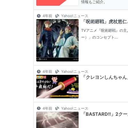
情報もご紹介。
4年前
Yahoo!ニュース
「呪術廻戦」虎杖悠仁と
TVアニメ『呪術廻戦』の主人
ー）」のコンセプト...
4年前
Yahoo!ニュース
「クレヨンしんちゃん」
4年前
Yahoo!ニュース
「BASTARD!!」