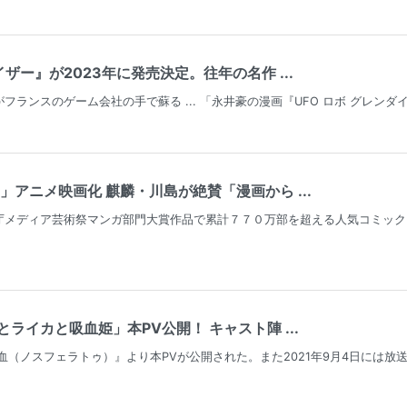
イザー』が2023年に発売決定。往年の名作 ...
フランスのゲーム会社の手で蘇る ... 「永井豪の漫画『UFO ロボ グレ
」アニメ映画化 麒麟・川島が絶賛「漫画から ...
庁メディア芸術祭マンガ部門大賞作品で累計７７０万部を超える人気コミック
ライカと吸血姫」本PV公開！ キャスト陣 ...
血（ノスフェラトゥ）』より本PVが公開された。また2021年9月4日には