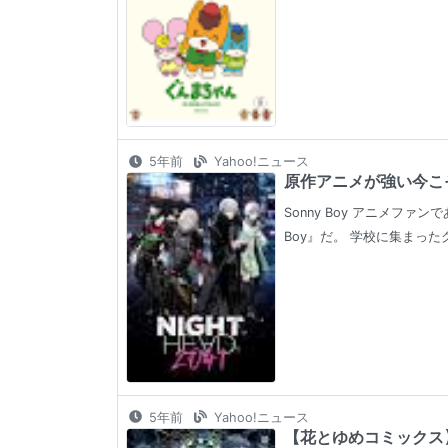
5年前
Yahoo!ニュース
原作アニメが強い今こそ
Sonny Boy アニメフ
Boy』だ。 学校に集まった
5年前
Yahoo!ニュース
【花とゆめコミックス】