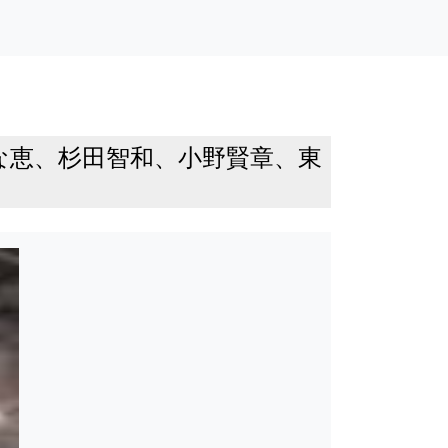
かな恵、杉田智和、小野賢章、東