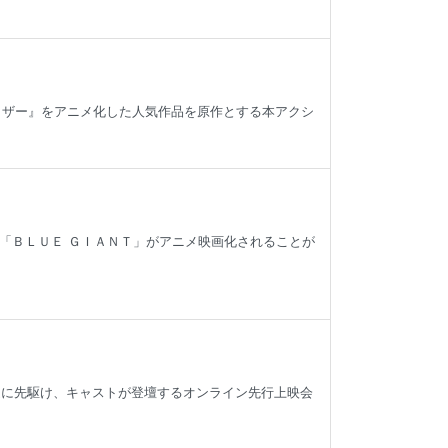
ンダイザー』をアニメ化した人気作品を原作とする本アクシ
「ＢＬＵＥ ＧＩＡＮＴ」がアニメ映画化されることが
放送に先駆け、キャストが登壇するオンライン先行上映会