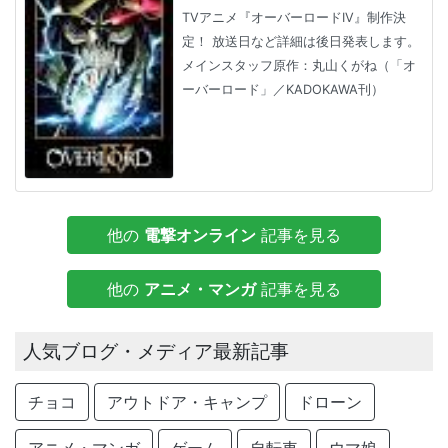
TVアニメ『オーバーロードIV』制作決
定！ 放送日など詳細は後日発表します。
メインスタッフ原作：丸山くがね（「オ
ーバーロード」／KADOKAWA刊）
他の
電撃オンライン
記事を見る
他の
アニメ・マンガ
記事を見る
人気ブログ・メディア最新記事
チョコ
アウトドア・キャンプ
ドローン
アニメ・マンガ
ゲーム
自転車
ウマ娘