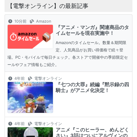
【電撃オンライン】の最新記事
10分前
Amazon
『アニメ・マンガ』関連商品のタ
イムセールを現在実施中！
Amazonのタイムセール。数量＆期間限
定、人気商品がお買い得価格で続々登
場。PC・モバイルで毎日チェック。各ストアで開催中の季節限定セ
ールやフェア情報もご紹介。
4年前
電撃オンライン
『七つの大罪』続編『黙示録の四
騎士』がアニメ化決定！
4年前
電撃オンライン
アニメ『このヒーラー、めんどく
さい』3話はついにアルヴィンの