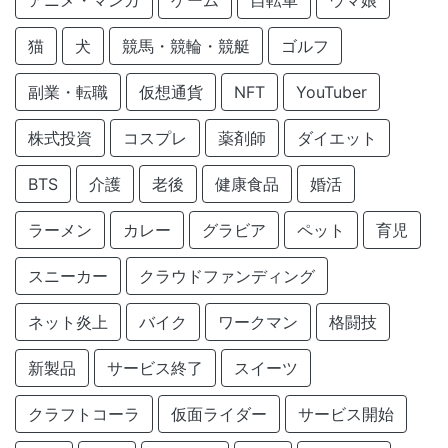
猫
犬
競馬・競輪・競艇
ゴルフ
副業・転職
仮想通貨
NFT
YouTuber
株式投資
コスプレ
薬剤師
ダイエット
BTS
介護
老後
健康食品
婚活
ラーメン
カレー
グラビア
ペット
育児
スニーカー
クラウドファンディング
ネット炎上
バイク
ワークマン
格闘技
新製品
サービス終了
スイーツ
クラフトコーラ
仮面ライダー
サービス開始