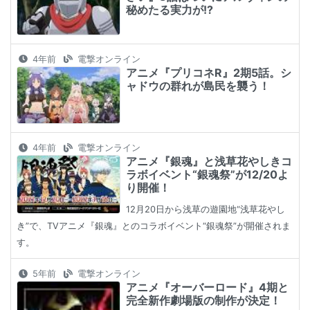
秘めたる実力が!?
4年前
電撃オンライン
アニメ『プリコネR』2期5話。シ
ャドウの群れが島民を襲う！
4年前
電撃オンライン
アニメ『銀魂』と浅草花やしきコ
ラボイベント“銀魂祭”が12/20よ
り開催！
12月20日から浅草の遊園地“浅草花やし
き”で、TVアニメ『銀魂』とのコラボイベント“銀魂祭”が開催されま
す。
5年前
電撃オンライン
アニメ『オーバーロード』4期と
完全新作劇場版の制作が決定！