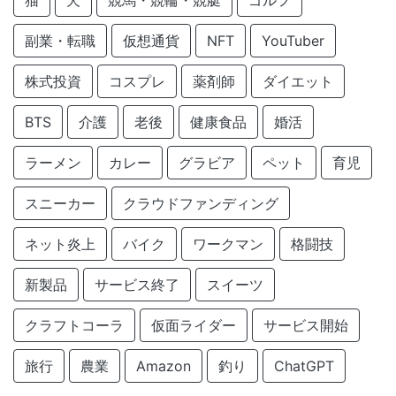
猫
犬
競馬・競輪・競艇
ゴルフ
副業・転職
仮想通貨
NFT
YouTuber
株式投資
コスプレ
薬剤師
ダイエット
BTS
介護
老後
健康食品
婚活
ラーメン
カレー
グラビア
ペット
育児
スニーカー
クラウドファンディング
ネット炎上
バイク
ワークマン
格闘技
新製品
サービス終了
スイーツ
クラフトコーラ
仮面ライダー
サービス開始
旅行
農業
Amazon
釣り
ChatGPT