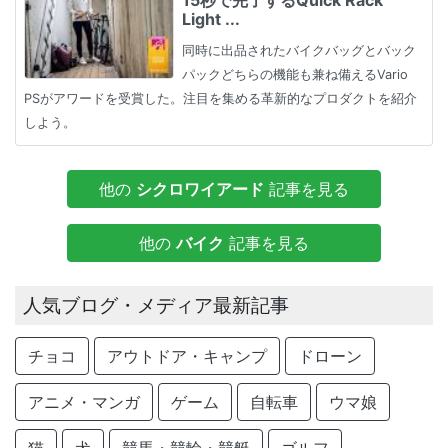
15秒で完了するQuick Rack
Light ...
同時に出品されたバイクバッグとバック
パックどちらの機能も兼ね備えるVario
PSがアワードを受賞した。注目を集める革新的なプロダクトを紹介
しよう。
他の
シクロワイアード
記事を見る
他の
バイク
記事を見る
人気ブログ・メディア最新記事
チョコ
アウトドア・キャンプ
ドローン
アニメ・マンガ
ゲーム
自転車
ウマ娘