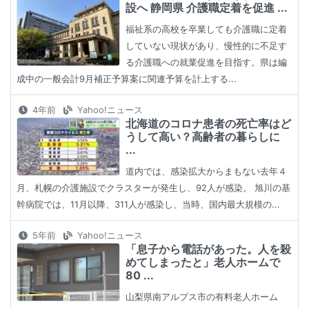
設へ 静岡県 介護職定着を促進 ...
福祉系の高校を卒業しても介護職に定着
していない現状があり、慢性的に不足す
る介護職への就業促進を目指す。県は編
成中の一般会計9月補正予算案に関連予算を計上する...
4年前
Yahoo!ニュース
北海道のコロナ患者の死亡率はど
うして高い？高齢者の暮らしに
...
道内では、感染拡大からまもない去年４
月、札幌の介護施設でクラスターが発生し、92人が感染。 旭川の基
幹病院では、11月以降、311人が感染し、当時、国内最大規模の...
5年前
Yahoo!ニュース
「息子から電話があった。人を殺
めてしまったと」老人ホームで
80 ...
山梨県南アルプス市の有料老人ホーム