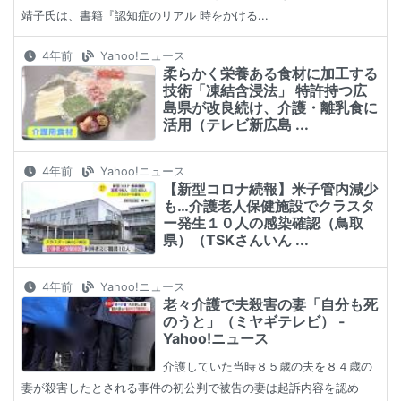
靖子氏は、書籍『認知症のリアル 時をかける...
4年前
Yahoo!ニュース
柔らかく栄養ある食材に加工する
技術「凍結含浸法」 特許持つ広
島県が改良続け、介護・離乳食に
活用（テレビ新広島 ...
4年前
Yahoo!ニュース
【新型コロナ続報】米子管内減少
も…介護老人保健施設でクラスタ
ー発生１０人の感染確認（鳥取
県）（TSKさんいん ...
4年前
Yahoo!ニュース
老々介護で夫殺害の妻「自分も死
のうと」（ミヤギテレビ） -
Yahoo!ニュース
介護していた当時８５歳の夫を８４歳の
妻が殺害したとされる事件の初公判で被告の妻は起訴内容を認め