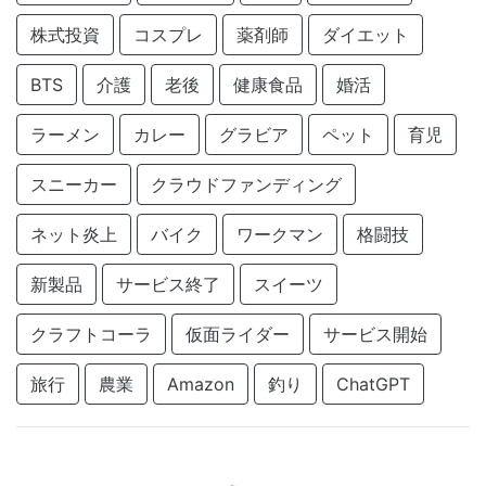
株式投資
コスプレ
薬剤師
ダイエット
BTS
介護
老後
健康食品
婚活
ラーメン
カレー
グラビア
ペット
育児
スニーカー
クラウドファンディング
ネット炎上
バイク
ワークマン
格闘技
新製品
サービス終了
スイーツ
クラフトコーラ
仮面ライダー
サービス開始
旅行
農業
Amazon
釣り
ChatGPT