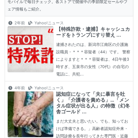
モバイルで毎日チェック。各ストアで開催中の季節限定セールやフ
ェア情報もご紹介。
2年前
Yahoo!ニュース
【特殊詐欺・逮捕】キャッシュカ
ードをトランプにすり替え ...
逮捕されたのは、新潟市江南区の介護施
設職員・＊＊＊容疑者（44）です。 警察
によりますと＊＊＊容疑者は、4日午後3
時すぎ、五泉市の女性（70代）の自宅の
電話に、共犯...
4年前
Yahoo!ニュース
認知症になって「夫に暴言を吐
く」「介護者を責める」…「メン
タル症状が出る人」の特徴（幻冬
舎ゴールド ...
まだ大丈夫と思いたい。でも、知ってお
けば準備できる。」高齢者認知症外来・
訪問診療を長年行ってきた専門医・近藤