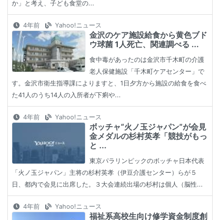
か」と考え、子ども食堂の...
4年前
Yahoo!ニュース
金沢のケア施設給食から黄色ブド
ウ球菌 1人死亡、関連調べる ...
食中毒があったのは金沢市千木町の介護
老人保健施設「千木町ケアセンター」で
す。金沢市衛生指導課によりますと、1日夕方から施設の給食を食べ
た41人のうち14人の入所者が下痢や...
4年前
Yahoo!ニュース
ボッチャ“火ノ玉ジャパン”が会見
金メダルの杉村英孝「競技がもっ
と ...
東京パラリンピックのボッチャ日本代表
「火ノ玉ジャパン」主将の杉村英孝（伊豆介護センター）らが５
日、都内で会見に出席した。３大会連続出場の杉村は個人（脳性...
4年前
Yahoo!ニュース
福祉系高校生向け修学資金制度創