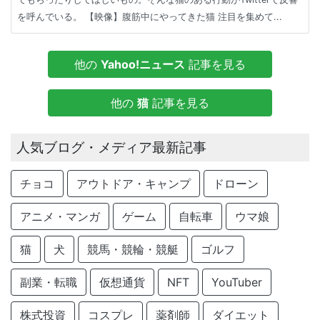
を呼んでいる。 【映像】腹筋中にやってきた猫 注目を集めて...
他の
Yahoo!ニュース
記事を見る
他の
猫
記事を見る
人気ブログ・メディア最新記事
チョコ
アウトドア・キャンプ
ドローン
アニメ・マンガ
ゲーム
自転車
ウマ娘
猫
犬
競馬・競輪・競艇
ゴルフ
副業・転職
仮想通貨
NFT
YouTuber
株式投資
コスプレ
薬剤師
ダイエット