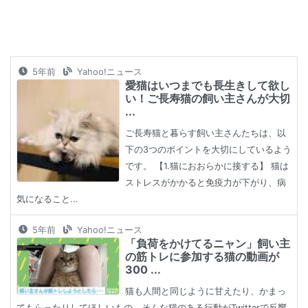
5年前
Yahoo!ニュース
愛猫はいつまでも長生きして欲し
い！ご長寿猫の飼い主さんが大切
...
ご長寿猫と暮らす飼い主さんたちは、以
下の3つのポイントを大切にしているよう
です。 【1.猫におおらかに接する】 猫は
ストレスがかかると免疫力が下がり、病
気になること...
5年前
Yahoo!ニュース
「負荷をかけてるニャン」飼い主
の筋トレに参加する猫の動画が
300 ...
猫も人間と同じように甘えたり、かまっ
てもらったりしてほしいもの。そんな猫のある行動がTwitterで反響