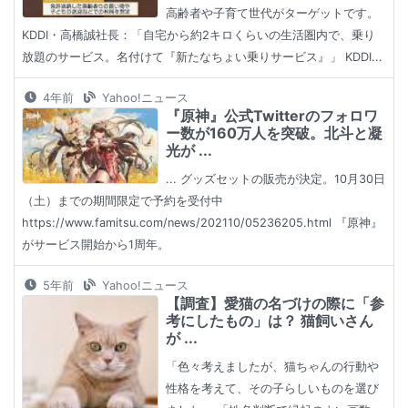
高齢者や子育て世代がターゲットです。
KDDI・高橋誠社長：「自宅から約2キロくらいの生活圏内で、乗り
放題のサービス。名付けて『新たなちょい乗りサービス』」 KDDI...
4年前
Yahoo!ニュース
『原神』公式Twitterのフォロワ
ー数が160万人を突破。北斗と凝
光が ...
... グッズセットの販売が決定。10月30日
（土）までの期間限定で予約を受付中
https://www.famitsu.com/news/202110/05236205.html 『原神』
がサービス開始から1周年。
5年前
Yahoo!ニュース
【調査】愛猫の名づけの際に「参
考にしたもの」は？ 猫飼いさん
が ...
「色々考えましたが、猫ちゃんの行動や
性格を考えて、その子らしいものを選び