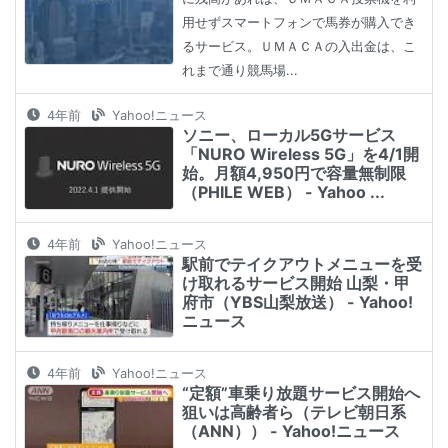
用せずスマートフォンで馬券が購入でき
るサービス。ＵＭＡＣＡの入出金は、こ
れまで通り競馬場...
4年前
Yahoo!ニュース
ソニー、ローカル5Gサービス
「NURO Wireless 5G」を4/1開
始。月額4,950円で容量無制限
（PHILE WEB） - Yahoo ...
4年前
Yahoo!ニュース
駅前でテイクアウトメニューを受
け取れるサービス開始 山梨・甲
府市（YBS山梨放送） - Yahoo!
ニュース
4年前
Yahoo!ニュース
“定額”車乗り放題サービス開始へ
狙いは高齢者ら（テレビ朝日系
（ANN）） - Yahoo!ニュース