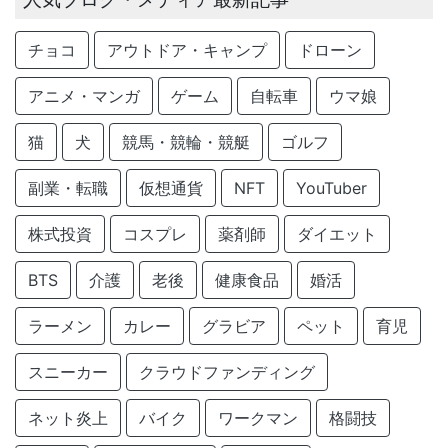
チョコ
アウトドア・キャンプ
ドローン
アニメ・マンガ
ゲーム
自転車
ウマ娘
猫
犬
競馬・競輪・競艇
ゴルフ
副業・転職
仮想通貨
NFT
YouTuber
株式投資
コスプレ
薬剤師
ダイエット
BTS
介護
老後
健康食品
婚活
ラーメン
カレー
グラビア
ペット
育児
スニーカー
クラウドファンディング
ネット炎上
バイク
ワークマン
格闘技