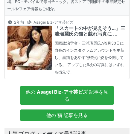
場。PC・モバイルで毎日チェック。各ストアで開催中の季節限定セ
ールやフェア情報もご紹介。
2年前
Asagei Biz-アサ芸ビズ
「スカートの中が見えそう…」三
浦瑠麗氏の猫と戯れ写真に ...
国際政治学者・三浦瑠麗氏が9月30日に
自身のインスタグラムアカウントを更新
し、黒猫をあやす“妖艶な”姿を公開して
いる。 アップした6枚の写真にはいずれ
も出先で...
他の
Asagei Biz-アサ芸ビズ
記事を見
る
他の
猫
記事を見る
人気ブログ・メディア最新記事