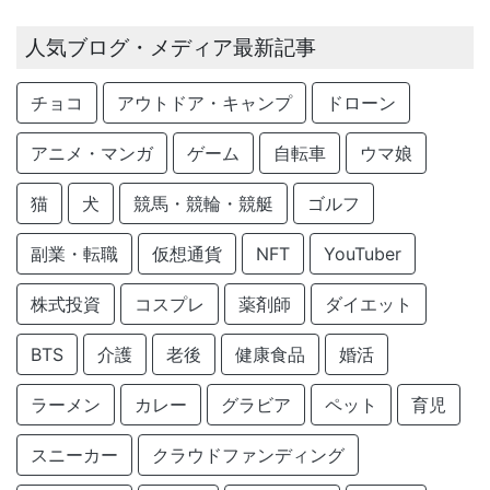
人気ブログ・メディア最新記事
チョコ
アウトドア・キャンプ
ドローン
アニメ・マンガ
ゲーム
自転車
ウマ娘
猫
犬
競馬・競輪・競艇
ゴルフ
副業・転職
仮想通貨
NFT
YouTuber
株式投資
コスプレ
薬剤師
ダイエット
BTS
介護
老後
健康食品
婚活
ラーメン
カレー
グラビア
ペット
育児
スニーカー
クラウドファンディング