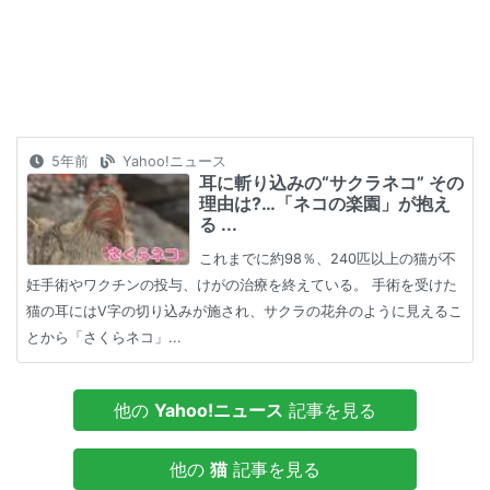
5年前
Yahoo!ニュース
耳に斬り込みの“サクラネコ” その
理由は?…「ネコの楽園」が抱え
る ...
これまでに約98％、240匹以上の猫が不
妊手術やワクチンの投与、けがの治療を終えている。 手術を受けた
猫の耳にはV字の切り込みが施され、サクラの花弁のように見えるこ
とから「さくらネコ」...
他の
Yahoo!ニュース
記事を見る
他の
猫
記事を見る