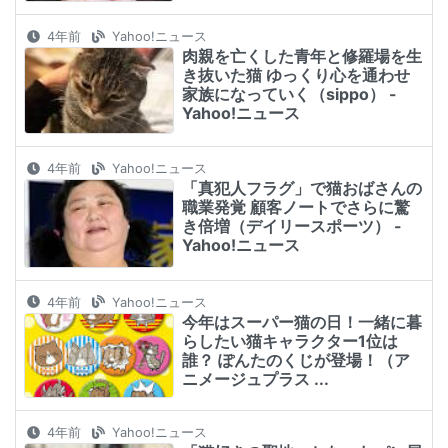
4年前
Yahoo!ニュース
肉親を亡くした青年と修羅場を生
き抜いた猫 ゆっくり心を通わせ
家族になっていく（sippo） -
Yahoo!ニュース
4年前
Yahoo!ニュース
「真犯人フラグ」で猫おばさんの
職業発覚 顧客ノートでさらに驚
き倍増（デイリースポーツ） -
Yahoo!ニュース
4年前
Yahoo!ニュース
今年はスーパー猫の日！一緒に暮
らしたい猫キャラクター1位は
誰？ ぽんたのくじが登場！（ア
ニメージュプラス ...
4年前
Yahoo!ニュース