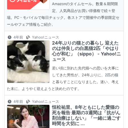
Amazonのタイムセール。数量＆期間限
定、人気商品がお買い得価格で続々登
場。PC・モバイルで毎日チェック。各ストアで開催中の季節限定セ
ールやフェア情報もご紹介。
4年前
Yahoo!ニュース
24年ぶりの猫との暮らし 迎えた
のは仲良しの白黒猫2匹「やはり
心が和む」（sippo） - Yahoo!ニ
ュース
若い頃に別れた先代猫への思いを大事に
してきた男性が、24年ぶりに、2匹の猫
と暮らすことになりました。迷い、考え
た末に、ようやく迎えようと決めたのです。
4年前
Yahoo!ニュース
恒松祐里、8年ともにした愛猫の
死を報告 最期の3週間は「抗がん
剤治療はしない」「一緒に過ごす
時間を大切に ...