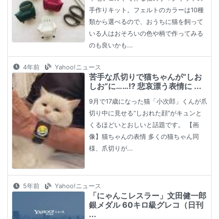
手作りキット。フェルトのカラーは10種
類から選べるので、おうちに猫を飼って
いる人はおそろいの色や柄で作ってみる
のも良いかも...
4年前
Yahoo!ニュース
苦手な爪切りで猫ちゃんが“しお
しお”に……!? 悲哀漂う表情に ...
9月で17歳になった猫「小次郎」くんが爪
切り中に見せる“しおれた顔”がキュンと
くるほどいとおしいと話題です。 【画
像】猫ちゃんの表情 多くの猫ちゃん同
様、爪切りが...
5年前
Yahoo!ニュース
「にゃんこレスラー」文田健一郎
銀メダル 60キロ級グレコ（日刊
...