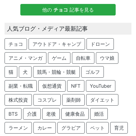
他の
チョコ
記事を見る
人気ブログ・メディア最新記事
チョコ
アウトドア・キャンプ
ドローン
アニメ・マンガ
ゲーム
自転車
ウマ娘
猫
犬
競馬・競輪・競艇
ゴルフ
副業・転職
仮想通貨
NFT
YouTuber
株式投資
コスプレ
薬剤師
ダイエット
BTS
介護
老後
健康食品
婚活
ラーメン
カレー
グラビア
ペット
育児