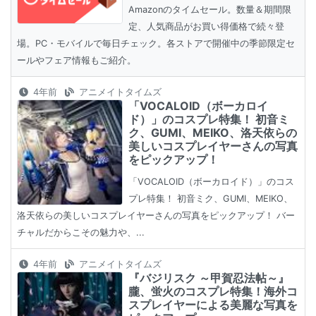
Amazonのタイムセール。数量＆期間限
定、人気商品がお買い得価格で続々登
場。PC・モバイルで毎日チェック。各ストアで開催中の季節限定セ
ールやフェア情報もご紹介。
4年前
アニメイトタイムズ
「VOCALOID（ボーカロイ
ド）」のコスプレ特集！ 初音ミ
ク、GUMI、MEIKO、洛天依らの
美しいコスプレイヤーさんの写真
をピックアップ！
「VOCALOID（ボーカロイド）」のコス
プレ特集！ 初音ミク、GUMI、MEIKO、
洛天依らの美しいコスプレイヤーさんの写真をピックアップ！ バー
チャルだからこその魅力や、...
4年前
アニメイトタイムズ
『バジリスク ～甲賀忍法帖～』
朧、蛍火のコスプレ特集！海外コ
スプレイヤーによる美麗な写真を