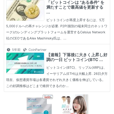
「ビットコインは "ある条件" を
満たすことで最高値を更新する
...
ビットコインが再度上昇するには、5万
5,000ドルへの再チャレンジが必要. P2P(個別の端末同士のネットワ
ーク)のレンディングプラットフォームを運営するCelsius Network
社のCEOであるAlex Mashinsky氏は、...
5年前
CoinPartner
【速報】下落後に大きく上昇し好
調の一日 ビットコイン(BTC ...
ビットコイン(BTC)、リップル(XRP)は、
イーサリアム(ETH)は大幅上昇. 26日夕方
現在、仮想通貨市場は各通貨それぞれ大きく価格を伸ばしている。
この好調推移はどこまで維持できるのか...