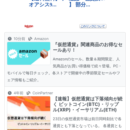
10分前
Amazon
『仮想通貨』関連商品のお得なセ
ールあり！
Amazonのセール。数量＆期間限定、人
気商品がお買い得価格で続々登場。PC・
モバイルで毎日チェック。各ストアで開催中の季節限定セールやフ
ェア情報もご紹介。
4年前
CoinPartner
【速報】仮想通貨は下落傾向が続
く ビットコイン(BTC)・リップ
ル(XRP)・イーサリアム(ETH)
23日の仮想通貨市場は前日同時刻比で各
通貨とも下落となっている。 各通貨とも