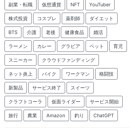
副業・転職
仮想通貨
NFT
YouTuber
株式投資
コスプレ
薬剤師
ダイエット
BTS
介護
老後
健康食品
婚活
ラーメン
カレー
グラビア
ペット
育児
スニーカー
クラウドファンディング
ネット炎上
バイク
ワークマン
格闘技
新製品
サービス終了
スイーツ
クラフトコーラ
仮面ライダー
サービス開始
旅行
農業
Amazon
釣り
ChatGPT