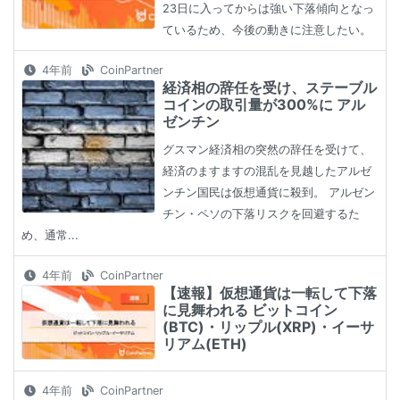
23日に入ってからは強い下落傾向となっ
ているため、今後の動きに注意したい。
4年前
CoinPartner
経済相の辞任を受け、ステーブル
コインの取引量が300%に アル
ゼンチン
グスマン経済相の突然の辞任を受けて、
経済のますますの混乱を見越したアルゼ
ンチン国民は仮想通貨に殺到。 アルゼン
チン・ペソの下落リスクを回避するた
め、通常...
4年前
CoinPartner
【速報】仮想通貨は一転して下落
に見舞われる ビットコイン
(BTC)・リップル(XRP)・イーサ
リアム(ETH)
4年前
CoinPartner