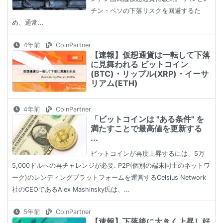
チン・ペソの下落リスクを回避するた
め、通常...
4年前
CoinPartner
【速報】仮想通貨は一転して下落
に見舞われる ビットコイン
(BTC)・リップル(XRP)・イーサ
リアム(ETH)
4年前
CoinPartner
「ビットコインは "ある条件" を
満たすことで最高値を更新する
...
ビットコインが再度上昇するには、5万
5,000ドルへの再チャレンジが必要. P2P(個別の端末同士のネットワ
ーク)のレンディングプラットフォームを運営するCelsius Network
社のCEOであるAlex Mashinsky氏は、...
5年前
CoinPartner
【速報】下落後に大きく上昇し好