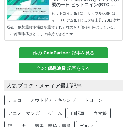
調の一日 ビットコイン(BTC ...
ビットコイン(BTC)、リップル(XRP)は、
イーサリアム(ETH)は大幅上昇. 26日夕方
現在、仮想通貨市場は各通貨それぞれ大きく価格を伸ばしている。
この好調推移はどこまで維持できるのか...
他の
CoinPartner
記事を見る
他の
仮想通貨
記事を見る
人気ブログ・メディア最新記事
チョコ
アウトドア・キャンプ
ドローン
アニメ・マンガ
ゲーム
自転車
ウマ娘
猫
犬
競馬・競輪・競艇
ゴルフ