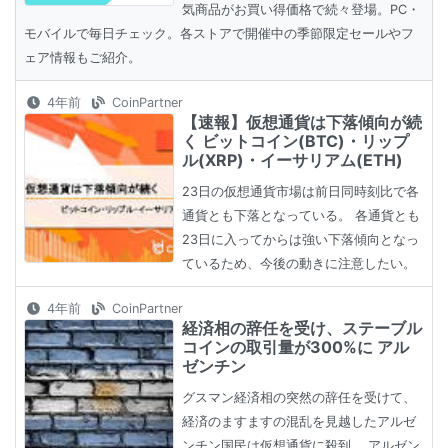
気商品がお買い得価格で続々登場。PC・
モバイルで毎日チェック。各ストアで開催中の季節限定セールやフ
ェア情報もご紹介。
4年前
CoinPartner
【速報】仮想通貨は下落傾向が続
く ビットコイン(BTC)・リップ
ル(XRP)・イーサリアム(ETH)
23日の仮想通貨市場は前日同時刻比で各
通貨とも下落となっている。 各通貨とも
23日に入ってからは強い下落傾向となっ
ているため、今後の動きに注意したい。
4年前
CoinPartner
経済相の辞任を受け、ステーブル
コインの取引量が300%に アル
ゼンチン
グスマン経済相の突然の辞任を受けて、
経済のますますの混乱を見越したアルゼ
ンチン国民は仮想通貨に殺到。 アルゼン