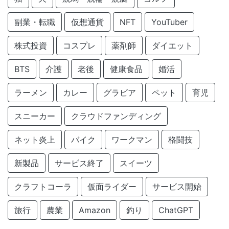
副業・転職
仮想通貨
NFT
YouTuber
株式投資
コスプレ
薬剤師
ダイエット
BTS
介護
老後
健康食品
婚活
ラーメン
カレー
グラビア
ペット
育児
スニーカー
クラウドファンディング
ネット炎上
バイク
ワークマン
格闘技
新製品
サービス終了
スイーツ
クラフトコーラ
仮面ライダー
サービス開始
旅行
農業
Amazon
釣り
ChatGPT