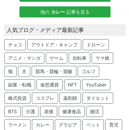
他の
カレー
記事を見る
人気ブログ・メディア最新記事
チョコ
アウトドア・キャンプ
ドローン
アニメ・マンガ
ゲーム
自転車
ウマ娘
猫
犬
競馬・競輪・競艇
ゴルフ
副業・転職
仮想通貨
NFT
YouTuber
株式投資
コスプレ
薬剤師
ダイエット
BTS
介護
老後
健康食品
婚活
ラーメン
カレー
グラビア
ペット
育児