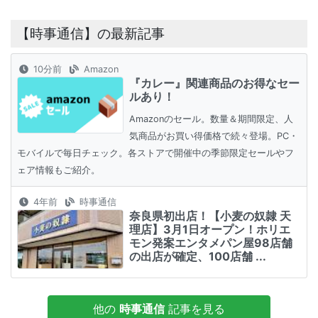
【時事通信】の最新記事
10分前
Amazon
『カレー』関連商品のお得なセー
ルあり！
Amazonのセール。数量＆期間限定、人
気商品がお買い得価格で続々登場。PC・
モバイルで毎日チェック。各ストアで開催中の季節限定セールやフ
ェア情報もご紹介。
4年前
時事通信
奈良県初出店！【小麦の奴隷 天
理店】3月1日オープン！ホリエ
モン発案エンタメパン屋98店舗
の出店が確定、100店舗 ...
他の
時事通信
記事を見る