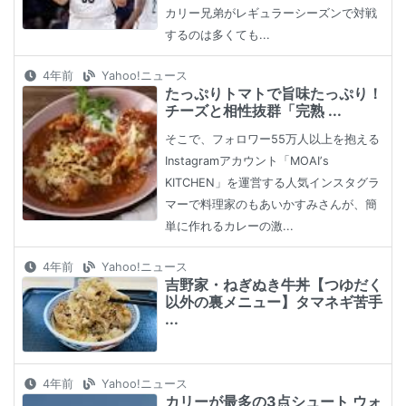
カリー兄弟がレギュラーシーズンで対戦
するのは多くても...
4年前
Yahoo!ニュース
たっぷりトマトで旨味たっぷり！
チーズと相性抜群「完熟 ...
そこで、フォロワー55万人以上を抱える
Instagramアカウント「MOAIʼs
KITCHEN」を運営する人気インスタグラ
マーで料理家のもあいかすみさんが、簡
単に作れるカレーの激...
4年前
Yahoo!ニュース
吉野家・ねぎぬき牛丼【つゆだく
以外の裏メニュー】タマネギ苦手
...
4年前
Yahoo!ニュース
カリーが最多の3点シュート ウォ