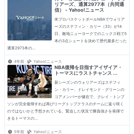
リアーズ、通算2977本（共同通
信） - Yahoo!ニュース
米プロバスケットボールNBAでウォリア
ーズのステフィン・カリー（33）が14
日、敵地ニューヨークでのニックス戦で5
本の3点シュートを決めて歴代最多だった
通算2973本の...
4年前
Yahoo!ニュース
NBA復帰を目指すアイザイア・
トーマスにラストチャンス ...
新シーズンのウォリアーズはステフィ
ン・カリー、ドレイモンド・グリーンの
コアメンバーが健在で、クレイ・トンプ
ソンが完全復帰すれば再びリーグトップクラスのチームに返り咲く
のではないかと予想されている。緊迫した状況で勝負強さを発揮で
きるトーマスの...
5年前
Yahoo!ニュース