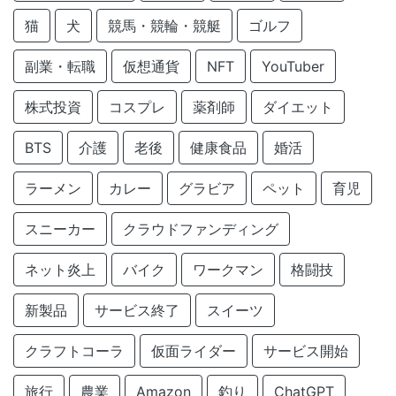
猫
犬
競馬・競輪・競艇
ゴルフ
副業・転職
仮想通貨
NFT
YouTuber
株式投資
コスプレ
薬剤師
ダイエット
BTS
介護
老後
健康食品
婚活
ラーメン
カレー
グラビア
ペット
育児
スニーカー
クラウドファンディング
ネット炎上
バイク
ワークマン
格闘技
新製品
サービス終了
スイーツ
クラフトコーラ
仮面ライダー
サービス開始
旅行
農業
Amazon
釣り
ChatGPT