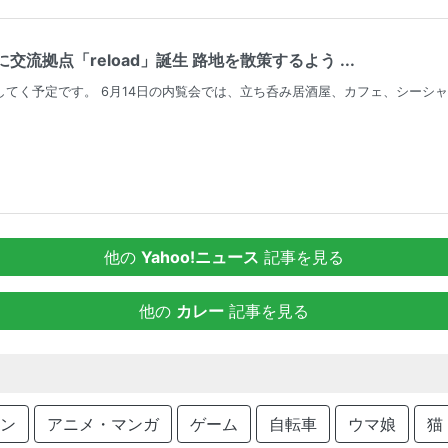
交流拠点「reload」誕生 路地を散策するよう ...
してく予定です。 6月14日の内覧会では、立ち呑み居酒屋、カフェ、シーシ
他の
Yahoo!ニュース
記事を見る
他の
カレー
記事を見る
ン
アニメ・マンガ
ゲーム
自転車
ウマ娘
猫