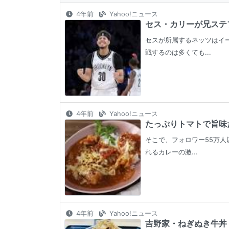
4年前
Yahoo!ニュース
セス・カリーが兄ステフ
セスが所属するネッツはイ
戦するのは多くても...
4年前
Yahoo!ニュース
たっぷりトマトで旨味た
そこで、フォロワー55万人以
れるカレーの激...
4年前
Yahoo!ニュース
吉野家・ねぎぬき牛丼【