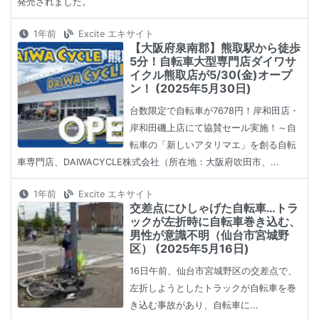
発売されました。
1年前
Excite エキサイト
【大阪府泉南郡】熊取駅から徒歩
5分！自転車大型専門店ダイワサ
イクル熊取店が5/30(金)オープ
ン！ (2025年5月30日)
台数限定で自転車が7678円！岸和田店・
岸和田磯上店にて協賛セール実施！～自
転車の「新しいアタリマエ」を創る自転
車専門店、DAIWACYCLE株式会社（所在地：大阪府吹田市、...
1年前
Excite エキサイト
交差点にひしゃげた自転車…トラ
ックが左折時に自転車巻き込む、
男性が意識不明（仙台市宮城野
区） (2025年5月16日)
16日午前、仙台市宮城野区の交差点で、
左折しようとしたトラックが自転車を巻
き込む事故があり、自転車に...