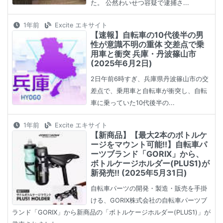
た。 公然わいせつ容疑で逮捕さ...
1年前
Excite エキサイト
【速報】自転車の10代後半の男
性が意識不明の重体 交差点で乗
用車と衝突 兵庫・丹波篠山市
(2025年6月2日)
2日午前6時すぎ、兵庫県丹波篠山市の交
差点で、乗用車と自転車が衝突し、自転
車に乗っていた10代後半の...
1年前
Excite エキサイト
【新商品】【最大2本のボトルケ
ージをマウント可能!!】自転車パ
ーツブランド「GORIX」から、
ボトルケージホルダー(PLUS1)が
新発売!! (2025年5月31日)
自転車パーツの開発・製造・販売を手掛
ける、GORIX株式会社の自転車パーツブ
ランド「GORIX」から新商品の「ボトルケージホルダー(PLUS1)」が