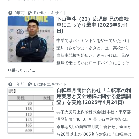
1年前
Excite エキサイト
下山聖斗（23）鹿児島 兄の自転
車にこっそり乗車 (2025年5月1
日)
中学ではバトミントンをやっていた下山
聖斗（さがやま・あきと）は、高校から
自転車競技を始めた。きっかけは、兄が
趣味で乗っていたロードバイクにこっそ
り乗ったこと...
1年前
Excite エキサイト
自転車月間に合わせ「自転車の利
用実態と安全運転に関する意識調
査」を実施 (2025年4月24日)
共栄火災海上保険株式会社(本社：東京都
港区新橋1-18-6、社長：石戸谷浩徳)は、
今年も5月の自転車月間に合わせ、全国か
ら20歳以上の1065名を対象に「自転車の