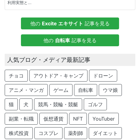
利用実態と...
他の
Excite エキサイト
記事を見る
他の
自転車
記事を見る
人気ブログ・メディア最新記事
チョコ
アウトドア・キャンプ
ドローン
アニメ・マンガ
ゲーム
自転車
ウマ娘
猫
犬
競馬・競輪・競艇
ゴルフ
副業・転職
仮想通貨
NFT
YouTuber
株式投資
コスプレ
薬剤師
ダイエット