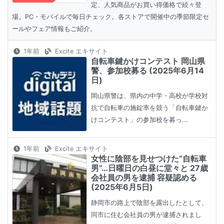
定、人気商品がお買い得価格で続々登
場。PC・モバイルで毎日チェック。各ストアで開催中の季節限定セ
ールやフェア情報もご紹介。
1年前
Excite エキサイト
自転車鍵かけコンテスト 岡山県
警、参加校募る (2025年6月14
日)
岡山県警は、県内の中学・高校が学校対
抗で自転車の施錠率を競う「自転車鍵か
けコンテスト」の参加校を募っ...
1年前
Excite エキサイト
女性に陰部を見せつけた“自転車
男”…日曜日の白昼に堂々と 27歳
会社員の男を逮捕 容疑認める
(2025年6月5日)
静岡市の路上で陰部を露出したとして、
同市に住む会社員の男が逮捕されまし