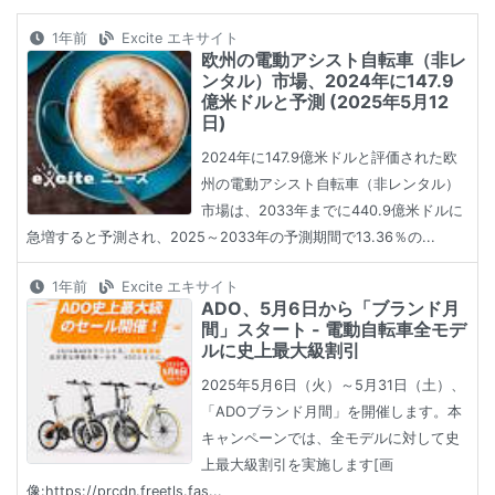
1年前
Excite エキサイト
欧州の電動アシスト自転車（非レ
ンタル）市場、2024年に147.9
億米ドルと予測 (2025年5月12
日)
2024年に147.9億米ドルと評価された欧
州の電動アシスト自転車（非レンタル）
市場は、2033年までに440.9億米ドルに
急増すると予測され、2025～2033年の予測期間で13.36％の...
1年前
Excite エキサイト
ADO、5月6日から「ブランド月
間」スタート - 電動自転車全モデ
ルに史上最大級割引
2025年5月6日（火）～5月31日（土）、
「ADOブランド月間」を開催します。本
キャンペーンでは、全モデルに対して史
上最大級割引を実施します[画
像:https://prcdn.freetls.fas...