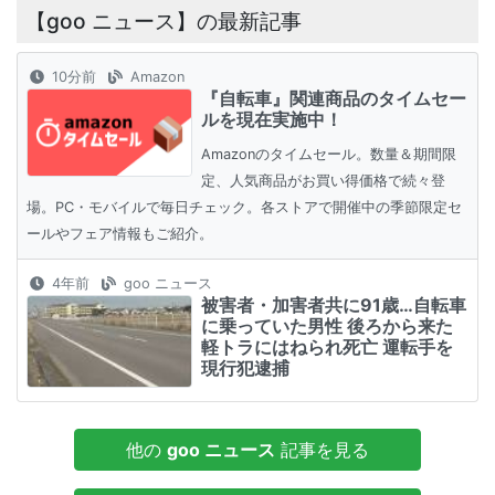
【goo ニュース】の最新記事
10分前
Amazon
『自転車』関連商品のタイムセー
ルを現在実施中！
Amazonのタイムセール。数量＆期間限
定、人気商品がお買い得価格で続々登
場。PC・モバイルで毎日チェック。各ストアで開催中の季節限定セ
ールやフェア情報もご紹介。
4年前
goo ニュース
被害者・加害者共に91歳…自転車
に乗っていた男性 後ろから来た
軽トラにはねられ死亡 運転手を
現行犯逮捕
他の
goo ニュース
記事を見る