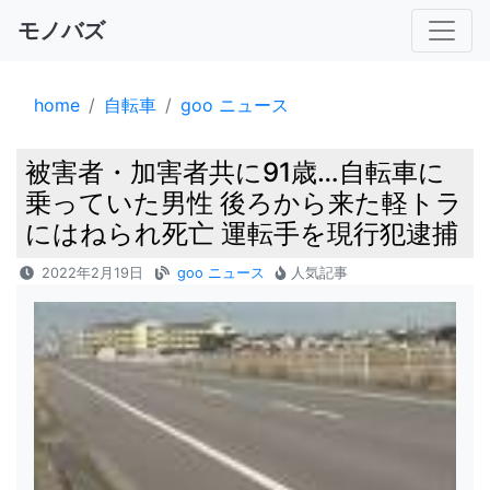
モノバズ
home
自転車
goo ニュース
被害者・加害者共に91歳…自転車に
乗っていた男性 後ろから来た軽トラ
にはねられ死亡 運転手を現行犯逮捕
2022年2月19日
goo ニュース
人気記事