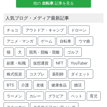
他の
自転車
記事を見る
人気ブログ・メディア最新記事
チョコ
アウトドア・キャンプ
ドローン
アニメ・マンガ
ゲーム
自転車
ウマ娘
猫
犬
競馬・競輪・競艇
ゴルフ
副業・転職
仮想通貨
NFT
YouTuber
株式投資
コスプレ
薬剤師
ダイエット
BTS
介護
老後
健康食品
婚活
ラーメン
カレー
グラビア
ペット
育児