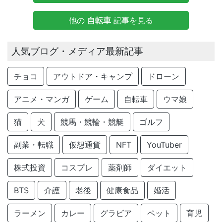
他の
自転車
記事を見る
人気ブログ・メディア最新記事
チョコ
アウトドア・キャンプ
ドローン
アニメ・マンガ
ゲーム
自転車
ウマ娘
猫
犬
競馬・競輪・競艇
ゴルフ
副業・転職
仮想通貨
NFT
YouTuber
株式投資
コスプレ
薬剤師
ダイエット
BTS
介護
老後
健康食品
婚活
ラーメン
カレー
グラビア
ペット
育児