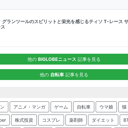
グランツールのスピリットと栄光を感じるティソ T-レース サイ
ース
他の
BIGLOBEニュース
記事を見る
他の
自転車
記事を見る
ン
アニメ・マンガ
ゲーム
自転車
ウマ娘
猫
ber
株式投資
コスプレ
薬剤師
ダイエット
B