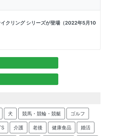
クリング シリーズが登場（2022年5月10
犬
競馬・競輪・競艇
ゴルフ
TS
介護
老後
健康食品
婚活