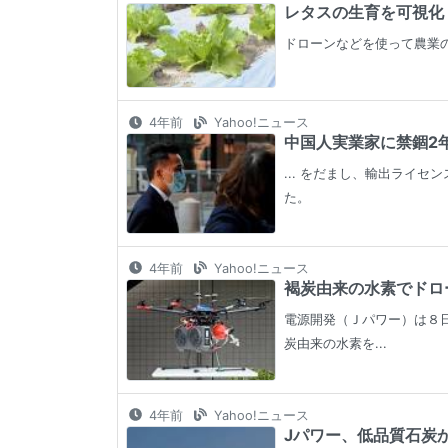
レタスの生育を可視化 
ドローンなどを使って農業
4年前
Yahoo!ニュース
中国人実業家に禁錮2年
... をだまし、輸出ライ
た。
4年前
Yahoo!ニュース
褐炭由来の水素でドロー
電源開発（Ｊパワー）は８
炭由来の水素を...
4年前
Yahoo!ニュース
Jパワー、低品質石炭から