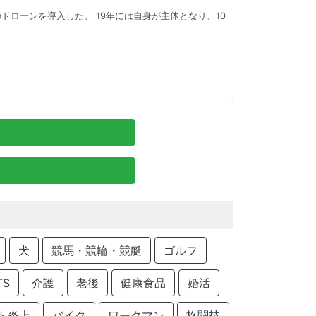
ドローンを導入した。 19年には自身が主体となり、10
犬
競馬・競輪・競艇
ゴルフ
TS
介護
老後
健康食品
婚活
ト炎上
バイク
ワークマン
格闘技