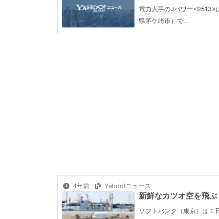
電力大手のJパワー<951
県茅ケ崎市）で...
4年前
Yahoo!ニュース
新鮮なカツオ空を飛ぶ 
ソフトバンク（東京）は１