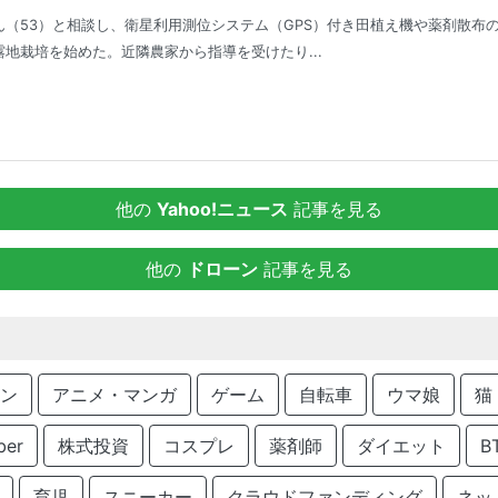
（53）と相談し、衛星利用測位システム（GPS）付き田植え機や薬剤散布の
地栽培を始めた。近隣農家から指導を受けたり...
他の
Yahoo!ニュース
記事を見る
他の
ドローン
記事を見る
ン
アニメ・マンガ
ゲーム
自転車
ウマ娘
猫
ber
株式投資
コスプレ
薬剤師
ダイエット
B
育児
スニーカー
クラウドファンディング
ネッ