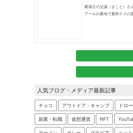
農場主の父誠（まこと）さん
アールの農地で夏秋ナスの露
人気ブログ・メディア最新記事
チョコ
アウトドア・キャンプ
ドロー
副業・転職
仮想通貨
NFT
YouTu
ラーメン
カレー
グラビア
ペット