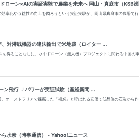
ドローン×AIの実証実験で農業を未来へ 岡山・真庭市（KSB瀬戸内
の効率化や収益性の向上を図ろうという実証実験が、岡山県真庭市の農場で行
、対潜戦機器の違法輸出で米地裁（ロイター ...
センスを得ることなしに、水中ドローン（無人機）プロジェクトに関わる中国
ン飛行 Ｊパワーが実証試験（産経新聞 ...
日、オーストラリアで採掘した「褐炭」と呼ばれる安価で低品位の石炭から作
水素（時事通信） - Yahoo!ニュース