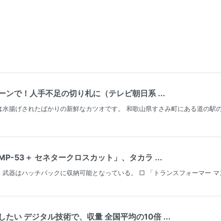
ンで！人手不足の切り札に（テレビ朝日系 ...
は水揚げされたばかりの新鮮なカツオです。 和歌山県すさみ町にある道の駅
P-53＋ セネタークロスカット」、タカラ ...
武器はハッチバックに収納可能となっている。 □ 「トランスフォーマー マス
たい デジタル技術で、収量 全国平均の10倍 ...