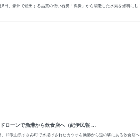
3>は8日、豪州で産出する品質の低い石炭「褐炭」から製造した水素を燃料に
ドローンで漁港から飲食店へ（紀伊民報 ...
日、和歌山県すさみ町で水揚げされたカツオを漁港から道の駅にある飲食店へ