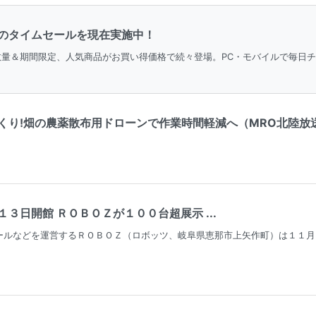
のタイムセールを現在実施中！
。数量＆期間限定、人気商品がお買い得価格で続々登場。PC・モバイルで毎日
り!畑の農薬散布用ドローンで作業時間軽減へ（MRO北陸放送） 
３日開館 ＲＯＢＯＺが１００台超展示 ...
ールなどを運営するＲＯＢＯＺ（ロボッツ、岐阜県恵那市上矢作町）は１１月