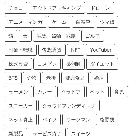
チョコ
アウトドア・キャンプ
ドローン
アニメ・マンガ
ゲーム
自転車
ウマ娘
猫
犬
競馬・競輪・競艇
ゴルフ
副業・転職
仮想通貨
NFT
YouTuber
株式投資
コスプレ
薬剤師
ダイエット
BTS
介護
老後
健康食品
婚活
ラーメン
カレー
グラビア
ペット
育児
スニーカー
クラウドファンディング
ネット炎上
バイク
ワークマン
格闘技
新製品
サービス終了
スイーツ