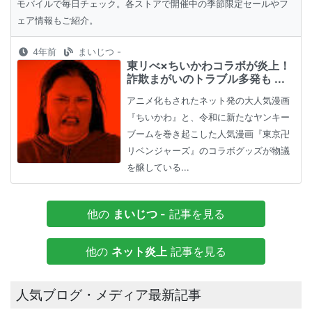
モバイルで毎日チェック。各ストアで開催中の季節限定セールやフ
ェア情報もご紹介。
4年前
まいじつ -
東リべ×ちいかわコラボが炎上！
詐欺まがいのトラブル多発も ...
アニメ化もされたネット発の大人気漫画
『ちいかわ』と、令和に新たなヤンキー
ブームを巻き起こした人気漫画『東京卍
リベンジャーズ』のコラボグッズが物議
を醸している...
他の
まいじつ -
記事を見る
他の
ネット炎上
記事を見る
人気ブログ・メディア最新記事