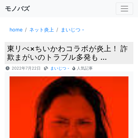
モノバズ
home
ネット炎上
まいじつ -
東リべ×ちいかわコラボが炎上！ 詐
欺まがいのトラブル多発も ...
2022年7月22日
まいじつ -
人気記事