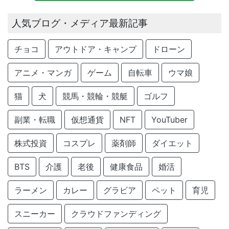
人気ブログ・メディア最新記事
チョコ
アウトドア・キャンプ
ドローン
アニメ・マンガ
ゲーム
自転車
ウマ娘
猫
犬
競馬・競輪・競艇
ゴルフ
副業・転職
仮想通貨
NFT
YouTuber
株式投資
コスプレ
薬剤師
ダイエット
BTS
介護
老後
健康食品
婚活
ラーメン
カレー
グラビア
ペット
育児
スニーカー
クラウドファンディング