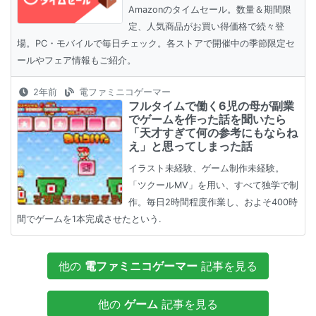
Amazonのタイムセール。数量＆期間限
定、人気商品がお買い得価格で続々登
場。PC・モバイルで毎日チェック。各ストアで開催中の季節限定セ
ールやフェア情報もご紹介。
2年前
電ファミニコゲーマー
フルタイムで働く6児の母が副業
でゲームを作った話を聞いたら
「天才すぎて何の参考にもならね
え」と思ってしまった話
イラスト未経験、ゲーム制作未経験。
「ツクールMV」を用い、すべて独学で制
作。毎日2時間程度作業し、およそ400時
間でゲームを1本完成させたという.
他の
電ファミニコゲーマー
記事を見る
他の
ゲーム
記事を見る