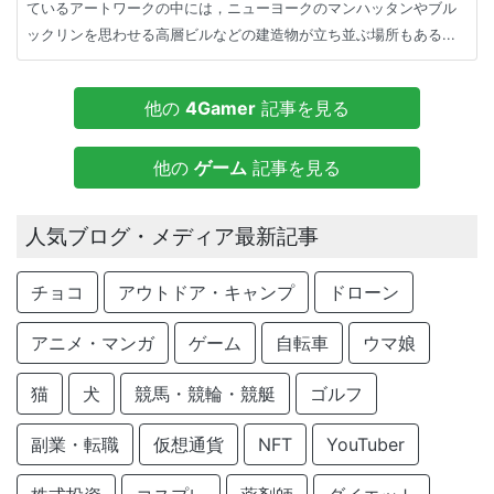
ているアートワークの中には，ニューヨークのマンハッタンやブル
ックリンを思わせる高層ビルなどの建造物が立ち並ぶ場所もある...
他の
4Gamer
記事を見る
他の
ゲーム
記事を見る
人気ブログ・メディア最新記事
チョコ
アウトドア・キャンプ
ドローン
アニメ・マンガ
ゲーム
自転車
ウマ娘
猫
犬
競馬・競輪・競艇
ゴルフ
副業・転職
仮想通貨
NFT
YouTuber