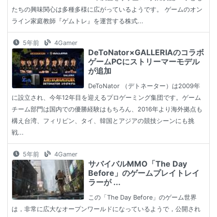
たちの興味関心は多種多様に広がっているようです。 ゲームのオン
ライン家庭教師『ゲムトレ』を運営する株式...
5年前
4Gamer
DeToNator×GALLERIAのコラボ
ゲームPCにストリーマーモデル
が追加
DeToNator （デトネーター）は2009年
に設立され、今年12年目を迎えるプロゲーミング集団です。ゲーム
チーム部門は国内での優勝経験はもちろん、2016年より海外拠点も
構え台湾、フィリピン、タイ、韓国とアジアの競技シーンにも挑
戦...
5年前
4Gamer
サバイバルMMO「The Day
Before」のゲームプレイトレイ
ラーが ...
この「The Day Before」のゲーム世界
は，非常に広大なオープンワールドになっているようで，公開され