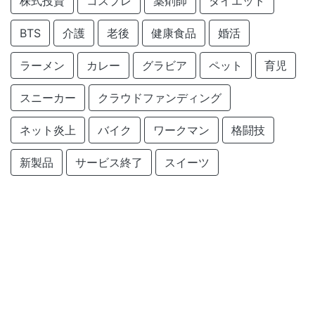
株式投資
コスプレ
薬剤師
ダイエット
BTS
介護
老後
健康食品
婚活
ラーメン
カレー
グラビア
ペット
育児
スニーカー
クラウドファンディング
ネット炎上
バイク
ワークマン
格闘技
新製品
サービス終了
スイーツ
クラフトコーラ
仮面ライダー
サービス開始
旅行
農業
Amazon
釣り
ChatGPT
created by
monobuzznet
.