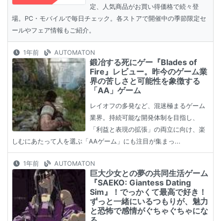
定、人気商品がお買い得価格で続々登
場。PC・モバイルで毎日チェック。各ストアで開催中の季節限定セ
ールやフェア情報もご紹介。
1年前
AUTOMATON
鍛冶する死にゲー『Blades of
Fire』レビュー。昨今のゲーム業
界の苦しさと可能性を象徴する
「AA」ゲーム
レイオフの多発など、混迷極まるゲーム
業界。持続可能な開発体制を目指し、
「利益と表現の拡張」の両立に向け、楽
しむにあたって人を選ぶ「AAゲーム」にも注目が集まっ...
1年前
AUTOMATON
巨大少女との夢の共同生活ゲーム
『SAEKO: Giantess Dating
Sim』！でっかくて最高で好き！
ずっと一緒にいるつもりが、魅力
と恐怖で感情がぐちゃぐちゃにな
る……