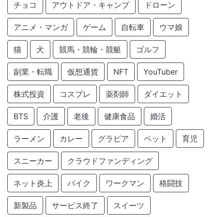
チョコ
アウトドア・キャンプ
ドローン
アニメ・マンガ
ゲーム
自転車
ウマ娘
猫
犬
競馬・競輪・競艇
ゴルフ
副業・転職
仮想通貨
NFT
YouTuber
株式投資
コスプレ
薬剤師
ダイエット
BTS
介護
老後
健康食品
婚活
ラーメン
カレー
グラビア
ペット
育児
スニーカー
クラウドファンディング
ネット炎上
バイク
ワークマン
格闘技
新製品
サービス終了
スイーツ