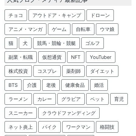
チョコ
アウトドア・キャンプ
ドローン
アニメ・マンガ
ゲーム
自転車
ウマ娘
猫
犬
競馬・競輪・競艇
ゴルフ
副業・転職
仮想通貨
NFT
YouTuber
株式投資
コスプレ
薬剤師
ダイエット
BTS
介護
老後
健康食品
婚活
ラーメン
カレー
グラビア
ペット
育児
スニーカー
クラウドファンディング
ネット炎上
バイク
ワークマン
格闘技