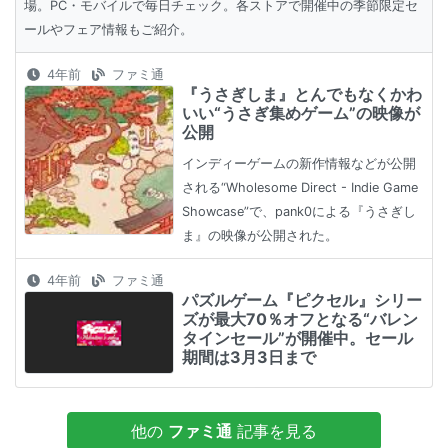
場。PC・モバイルで毎日チェック。各ストアで開催中の季節限定セ
ールやフェア情報もご紹介。
4年前
ファミ通
『うさぎしま』とんでもなくかわ
いい“うさぎ集めゲーム”の映像が
公開
インディーゲームの新作情報などが公開
される“Wholesome Direct - Indie Game
Showcase”で、pank0による『うさぎし
ま』の映像が公開された。
4年前
ファミ通
パズルゲーム『ピクセル』シリー
ズが最大70％オフとなる“バレン
タインセール”が開催中。セール
期間は3月3日まで
他の
ファミ通
記事を見る