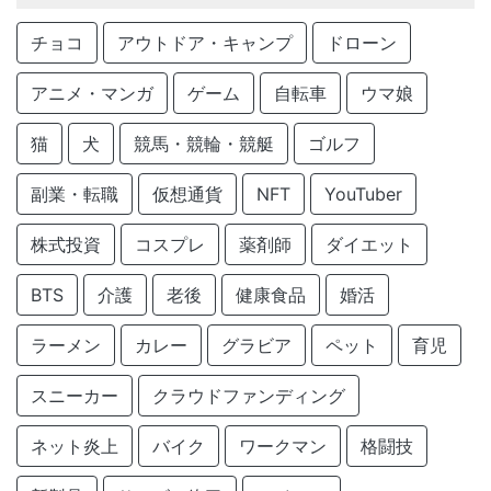
チョコ
アウトドア・キャンプ
ドローン
アニメ・マンガ
ゲーム
自転車
ウマ娘
猫
犬
競馬・競輪・競艇
ゴルフ
副業・転職
仮想通貨
NFT
YouTuber
株式投資
コスプレ
薬剤師
ダイエット
BTS
介護
老後
健康食品
婚活
ラーメン
カレー
グラビア
ペット
育児
スニーカー
クラウドファンディング
ネット炎上
バイク
ワークマン
格闘技