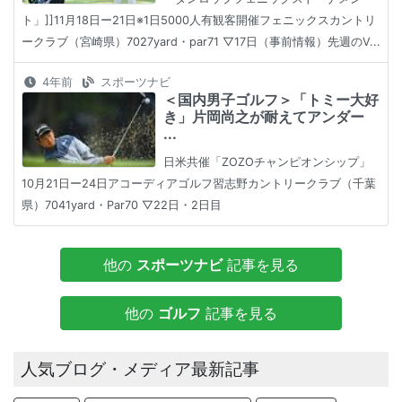
ト」]]11月18日ー21日※1日5000人有観客開催フェニックスカントリ
ークラブ（宮崎県）7027yard・par71 ▽17日（事前情報）先週のV...
4年前
スポーツナビ
＜国内男子ゴルフ＞「トミー大好
き」片岡尚之が耐えてアンダー
...
日米共催「ZOZOチャンピオンシップ」
10月21日ー24日アコーディアゴルフ習志野カントリークラブ（千葉
県）7041yard・Par70 ▽22日・2日目
他の
スポーツナビ
記事を見る
他の
ゴルフ
記事を見る
人気ブログ・メディア最新記事