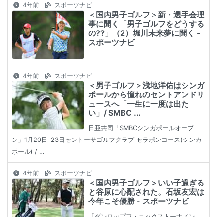
4年前
スポーツナビ
＜国内男子ゴルフ＞新・選手会理
事に聞く「男子ゴルフをどうする
の??」（2）堀川未来夢に聞く -
スポーツナビ
4年前
スポーツナビ
＜男子ゴルフ＞浅地洋佑はシンガ
ポールから憧れのセントアンドリ
ュースへ「一生に一度は出た
い」/ SMBC ...
日亜共同「SMBCシンガポールオープ
ン」1月20日ｰ23日セントーサゴルフクラブ セラポンコース(シンガ
ポール) / …
4年前
スポーツナビ
＜国内男子ゴルフ＞いい子過ぎる
と谷原に心配された。石坂友宏は
今年こそ優勝 - スポーツナビ
「ダンロップフェニックストーナメン