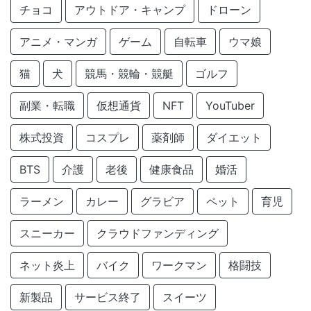
チョコ
アウトドア・キャンプ
ドローン
アニメ・マンガ
ゲーム
自転車
ウマ娘
猫
犬
競馬・競輪・競艇
ゴルフ
副業・転職
仮想通貨
NFT
YouTuber
株式投資
コスプレ
薬剤師
ダイエット
BTS
介護
老後
健康食品
婚活
ラーメン
カレー
グラビア
ペット
育児
スニーカー
クラウドファンディング
ネット炎上
バイク
ワークマン
格闘技
新製品
サービス終了
スイーツ