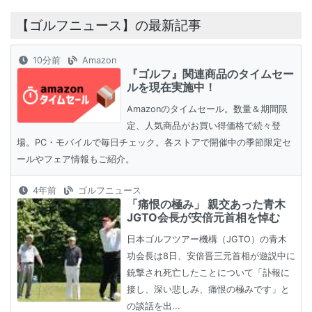
【ゴルフニュース】の最新記事
10分前
Amazon
『ゴルフ』関連商品のタイムセー
ルを現在実施中！
Amazonのタイムセール。数量＆期間限
定、人気商品がお買い得価格で続々登
場。PC・モバイルで毎日チェック。各ストアで開催中の季節限定セ
ールやフェア情報もご紹介。
4年前
ゴルフニュース
「痛恨の極み」 親交あった青木
JGTO会長が安倍元首相を悼む
日本ゴルフツアー機構（JGTO）の青木
功会長は8日、安倍晋三元首相が遊説中に
銃撃され死亡したことについて「訃報に
接し、深い悲しみ、痛恨の極みです」と
の談話を出...