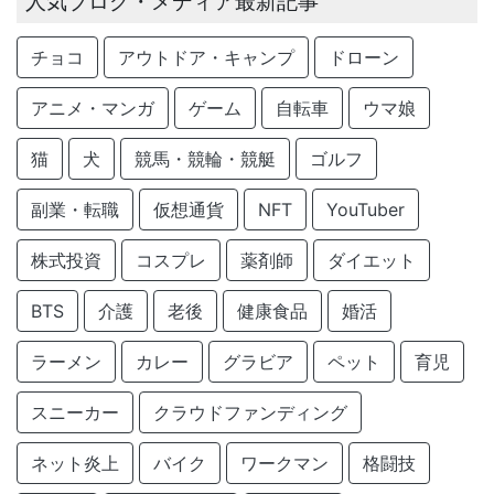
人気ブログ・メディア最新記事
チョコ
アウトドア・キャンプ
ドローン
アニメ・マンガ
ゲーム
自転車
ウマ娘
猫
犬
競馬・競輪・競艇
ゴルフ
副業・転職
仮想通貨
NFT
YouTuber
株式投資
コスプレ
薬剤師
ダイエット
BTS
介護
老後
健康食品
婚活
ラーメン
カレー
グラビア
ペット
育児
スニーカー
クラウドファンディング
ネット炎上
バイク
ワークマン
格闘技