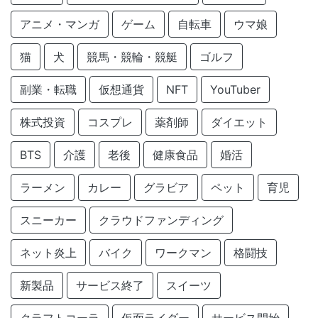
アニメ・マンガ
ゲーム
自転車
ウマ娘
猫
犬
競馬・競輪・競艇
ゴルフ
副業・転職
仮想通貨
NFT
YouTuber
株式投資
コスプレ
薬剤師
ダイエット
BTS
介護
老後
健康食品
婚活
ラーメン
カレー
グラビア
ペット
育児
スニーカー
クラウドファンディング
ネット炎上
バイク
ワークマン
格闘技
新製品
サービス終了
スイーツ