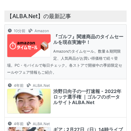
【ALBA.Net】の最新記事
10分前
Amazon
『ゴルフ』関連商品のタイムセー
ルを現在実施中！
Amazonのタイムセール。数量＆期間限
定、人気商品がお買い得価格で続々登
場。PC・モバイルで毎日チェック。各ストアで開催中の季節限定セ
ールやフェア情報もご紹介。
4年前
ALBA.Net
渋野日向子の一打速報 - 2022年
ロッテ選手権 ｜ゴルフのポータ
ルサイトALBA.Net
4年前
ALBA.Net
ギア : 2月27日（日）14時ライブ