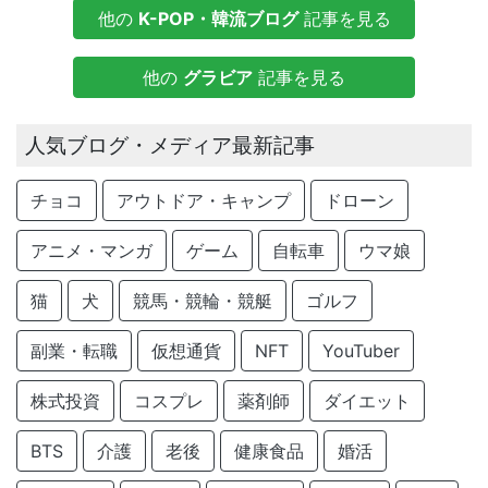
他の
K-POP・韓流ブログ
記事を見る
他の
グラビア
記事を見る
人気ブログ・メディア最新記事
チョコ
アウトドア・キャンプ
ドローン
アニメ・マンガ
ゲーム
自転車
ウマ娘
猫
犬
競馬・競輪・競艇
ゴルフ
副業・転職
仮想通貨
NFT
YouTuber
株式投資
コスプレ
薬剤師
ダイエット
BTS
介護
老後
健康食品
婚活