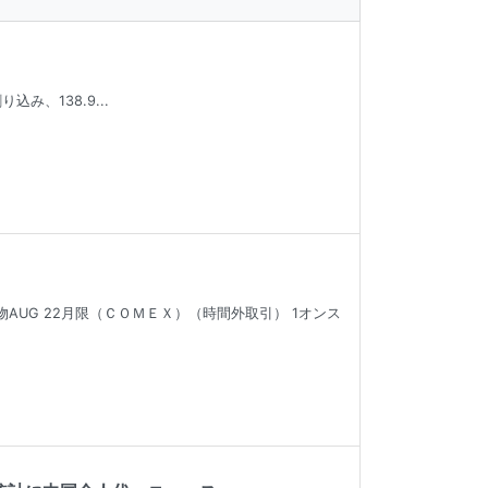
、138.9...
ＮＹ金先物AUG 22月限（ＣＯＭＥＸ）（時間外取引） 1オンス