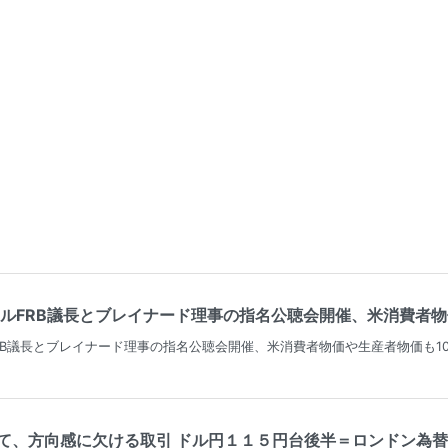
ルFRB議長とブレイナード理事の指名公聴会開催、米消費者物価や生
RB議長とブレイナード理事の指名公聴会開催、米消費者物価や生産者物価も1
、方向感に欠ける取引 ドル円１１５円台後半＝ロンドン為替概況 -