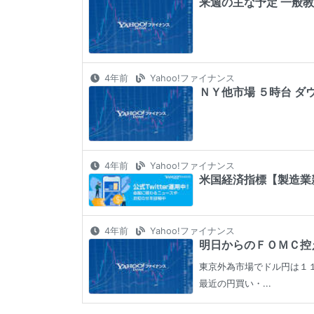
来週の主な予定 一般教
4年前
Yahoo!ファイナンス
ＮＹ他市場 ５時台 ダ
4年前
Yahoo!ファイナンス
米国経済指標【製造業新
4年前
Yahoo!ファイナンス
明日からのＦＯＭＣ控え
東京外為市場でドル円は１
最近の円買い・...