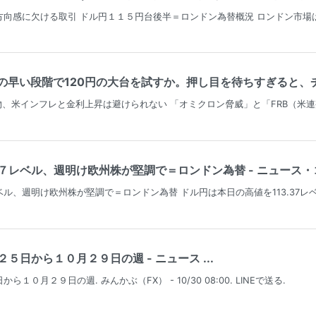
方向感に欠ける取引 ドル円１１５円台後半＝ロンドン為替概況 ロンドン市
年の早い段階で120円の大台を試すか。押し目を待ちすぎると、チ
物、米インフレと金利上昇は避けられない 「オミクロン脅威」と「FRB（米
レベル、週明け欧州株が堅調で＝ロンドン為替 - ニュース・コラ
ル、週明け欧州株が堅調で＝ロンドン為替 ドル円は本日の高値を113.37
５日から１０月２９日の週 - ニュース ...
０月２９日の週. みんかぶ（FX） - 10/30 08:00. LINEで送る.