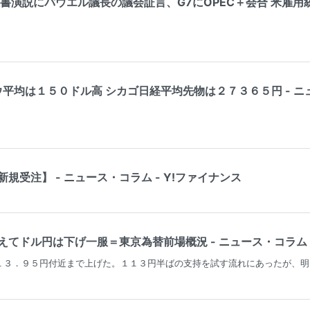
書演説にパウエル議長の議会証言、G7にOPEC＋会合 米雇用統計に
ウ平均は１５０ドル高 シカゴ日経平均先物は２７３６５円 - ニュ
規受注】 - ニュース・コラム - Y!ファイナンス
てドル円は下げ一服＝東京為替前場概況 - ニュース・コラム -
１３．９５円付近まで上げた。１１３円半ばの支持を試す流れにあったが、明