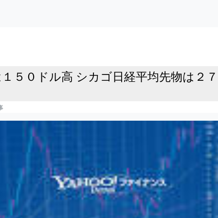
は１５０ドル高 シカゴ日経平均先物は２７
事