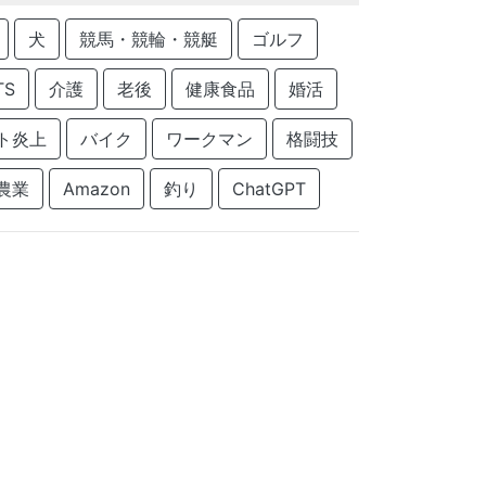
犬
競馬・競輪・競艇
ゴルフ
TS
介護
老後
健康食品
婚活
ト炎上
バイク
ワークマン
格闘技
農業
Amazon
釣り
ChatGPT