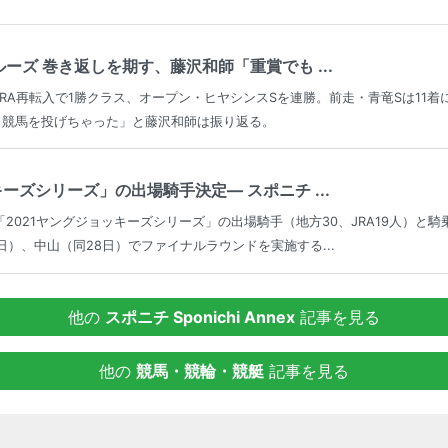
ーズ 巻き返しを期す、藤沢和師「重賞でも ...
RA再転入で1勝クラス、オープン・ヒヤシンスSを連勝。前走・青竜Sは11
と競馬を投げちゃった」と藤沢和師は振り返る。
キーズシリーズ」の出場騎手決定― スポニチ ...
「2021ヤングジョッキーズシリーズ」の出場騎手（地方30、JRA19人）と
日）、中山（同28日）でファイナルラウンドを実施する...
他の
スポニチ Sponichi Annex
記事を見る
他の
競馬・競輪・競艇
記事を見る