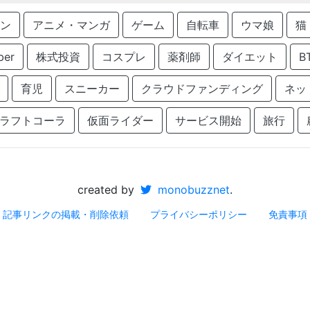
ン
アニメ・マンガ
ゲーム
自転車
ウマ娘
猫
ber
株式投資
コスプレ
薬剤師
ダイエット
B
育児
スニーカー
クラウドファンディング
ネッ
ラフトコーラ
仮面ライダー
サービス開始
旅行
created by
monobuzznet
.
記事リンクの掲載・削除依頼
プライバシーポリシー
免責事項