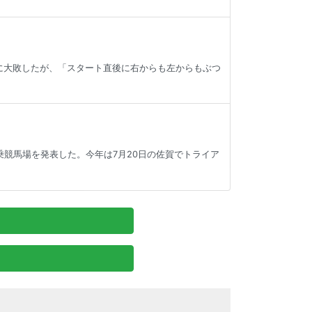
着に大敗したが、「スタート直後に右からも左からもぶつ
騎乗競馬場を発表した。今年は7月20日の佐賀でトライア