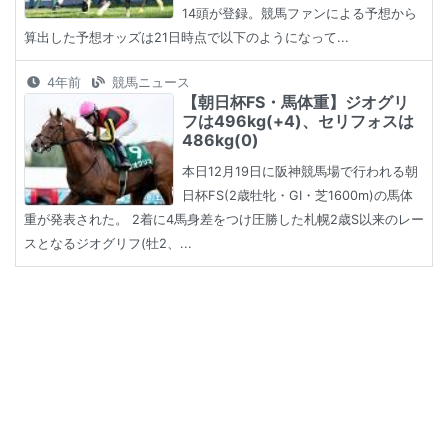
14頭が登録。競馬ファンによる予想から
算出した予想オッズは21日時点で以下のようになって...
4年前
競馬ニュース
【朝日杯FS・馬体重】ジオグリ
フは496kg(+4)、セリフォスは
486kg(0)
本日12月19日に阪神競馬場で行われる朝
日杯FS(2歳牡牝・GI・芝1600m)の馬体
重が発表された。 2着に4馬身差をつけ圧勝した札幌2歳S以来のレー
スとなるジオグリフ(牡2、...