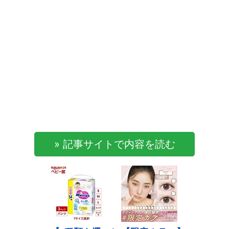
» 記事サイトで内容を読む