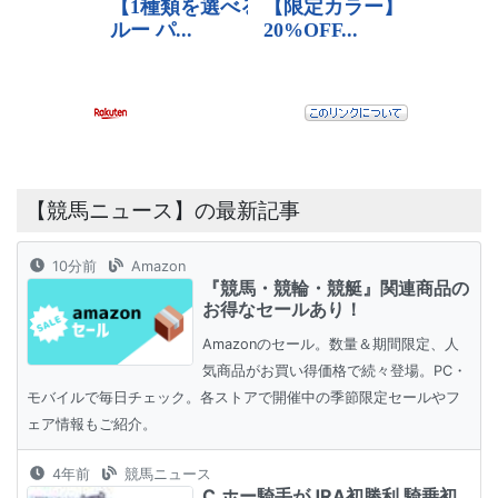
【競馬ニュース】の最新記事
10分前
Amazon
『競馬・競輪・競艇』関連商品の
お得なセールあり！
Amazonのセール。数量＆期間限定、人
気商品がお買い得価格で続々登場。PC・
モバイルで毎日チェック。各ストアで開催中の季節限定セールやフ
ェア情報もご紹介。
4年前
競馬ニュース
C.ホー騎手がJRA初勝利 騎乗初