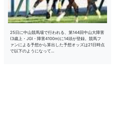
25日に中山競馬場で行われる、第144回中山大障害
(3歳上・JGI・障害4100m)に14頭が登録。競馬フ
ァンによる予想から算出した予想オッズは21日時点
で以下のようになって...