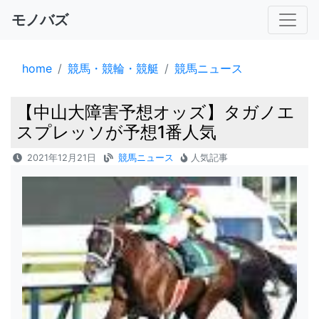
モノバズ
home
競馬・競輪・競艇
競馬ニュース
【中山大障害予想オッズ】タガノエ
スプレッソが予想1番人気
2021年12月21日
競馬ニュース
人気記事