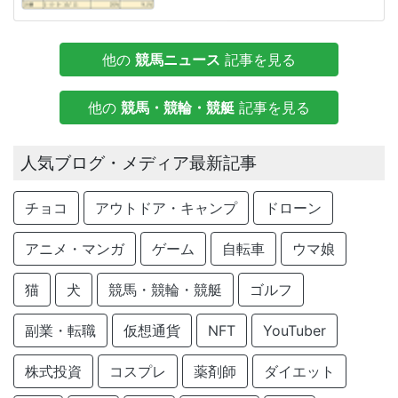
他の
競馬ニュース
記事を見る
他の
競馬・競輪・競艇
記事を見る
人気ブログ・メディア最新記事
チョコ
アウトドア・キャンプ
ドローン
アニメ・マンガ
ゲーム
自転車
ウマ娘
猫
犬
競馬・競輪・競艇
ゴルフ
副業・転職
仮想通貨
NFT
YouTuber
株式投資
コスプレ
薬剤師
ダイエット