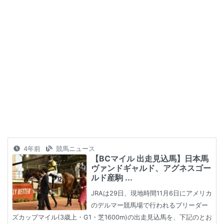
4年前
競馬ニュース
【BCマイル 出走見込馬】日本馬
ヴァンドギャルド、アグネスゴー
ルド産駒 ...
JRAは29日、現地時間11月6日にアメリカ
のデルマー競馬場で行われるブリーダー
ズカップマイル(3歳上・G1・芝1600m)の出走見込馬を、下記のとお