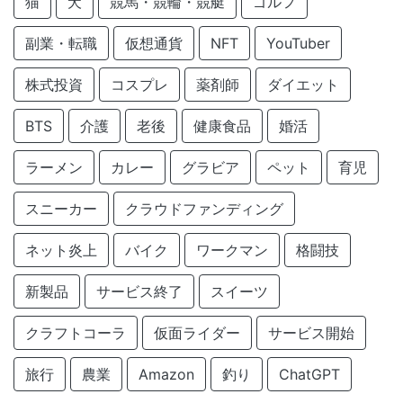
猫
犬
競馬・競輪・競艇
ゴルフ
副業・転職
仮想通貨
NFT
YouTuber
株式投資
コスプレ
薬剤師
ダイエット
BTS
介護
老後
健康食品
婚活
ラーメン
カレー
グラビア
ペット
育児
スニーカー
クラウドファンディング
ネット炎上
バイク
ワークマン
格闘技
新製品
サービス終了
スイーツ
クラフトコーラ
仮面ライダー
サービス開始
旅行
農業
Amazon
釣り
ChatGPT