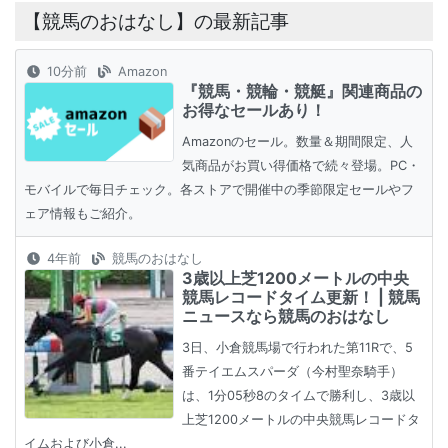
【競馬のおはなし】の最新記事
10分前
Amazon
『競馬・競輪・競艇』関連商品の
お得なセールあり！
Amazonのセール。数量＆期間限定、人
気商品がお買い得価格で続々登場。PC・
モバイルで毎日チェック。各ストアで開催中の季節限定セールやフ
ェア情報もご紹介。
4年前
競馬のおはなし
3歳以上芝1200メートルの中央
競馬レコードタイム更新！ | 競馬
ニュースなら競馬のおはなし
3日、小倉競馬場で行われた第11Rで、5
番テイエムスパーダ（今村聖奈騎手）
は、1分05秒8のタイムで勝利し、3歳以
上芝1200メートルの中央競馬レコードタ
イムおよび小倉...