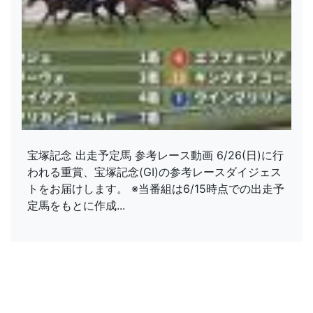
宝塚記念 出走予定馬 参考レース動画 6/26(日)に行
われる重賞、宝塚記念(GI)の参考レースダイジェス
トをお届けします。 ※当番組は6/15時点での出走予
定馬をもとに作成...