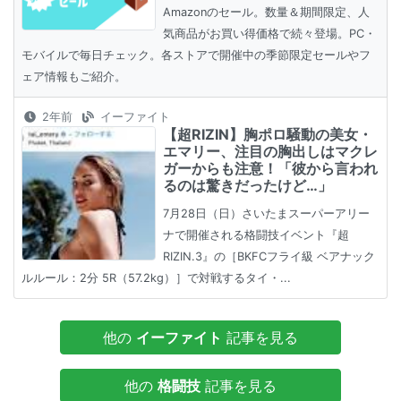
Amazonのセール。数量＆期間限定、人
気商品がお買い得価格で続々登場。PC・
モバイルで毎日チェック。各ストアで開催中の季節限定セールやフ
ェア情報もご紹介。
2年前
イーファイト
【超RIZIN】胸ポロ騒動の美女・
エマリー、注目の胸出しはマクレ
ガーからも注意！「彼から言われ
るのは驚きだったけど…」
7月28日（日）さいたまスーパーアリー
ナで開催される格闘技イベント『超
RIZIN.3』の［BKFCフライ級 ベアナック
ルルール：2分 5R（57.2kg）］で対戦するタイ・...
他の
イーファイト
記事を見る
他の
格闘技
記事を見る