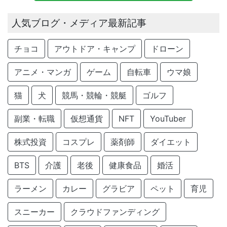
人気ブログ・メディア最新記事
チョコ
アウトドア・キャンプ
ドローン
アニメ・マンガ
ゲーム
自転車
ウマ娘
猫
犬
競馬・競輪・競艇
ゴルフ
副業・転職
仮想通貨
NFT
YouTuber
株式投資
コスプレ
薬剤師
ダイエット
BTS
介護
老後
健康食品
婚活
ラーメン
カレー
グラビア
ペット
育児
スニーカー
クラウドファンディング