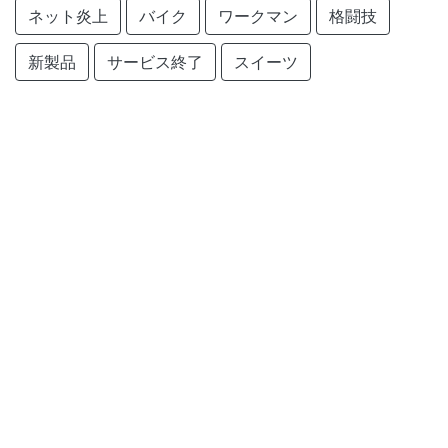
ネット炎上
バイク
ワークマン
格闘技
新製品
サービス終了
スイーツ
クラフトコーラ
仮面ライダー
サービス開始
旅行
農業
Amazon
釣り
ChatGPT
created by
monobuzznet
.
記事リンクの掲載・削除依頼
プライバシーポリシー
免責事項