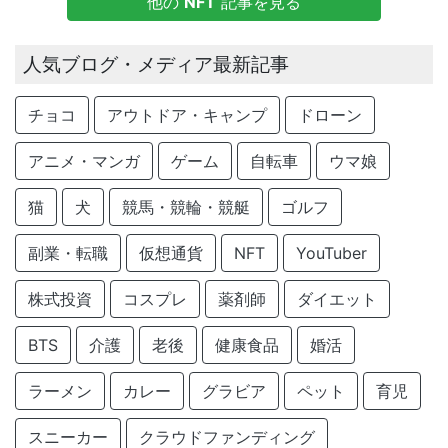
他の
NFT
記事を見る
人気ブログ・メディア最新記事
チョコ
アウトドア・キャンプ
ドローン
アニメ・マンガ
ゲーム
自転車
ウマ娘
猫
犬
競馬・競輪・競艇
ゴルフ
副業・転職
仮想通貨
NFT
YouTuber
株式投資
コスプレ
薬剤師
ダイエット
BTS
介護
老後
健康食品
婚活
ラーメン
カレー
グラビア
ペット
育児
スニーカー
クラウドファンディング