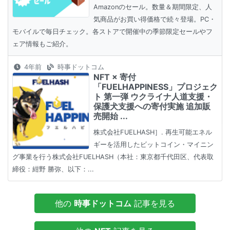
Amazonのセール。数量＆期間限定、人
気商品がお買い得価格で続々登場。PC・
モバイルで毎日チェック。各ストアで開催中の季節限定セールやフ
ェア情報もご紹介。
4年前
時事ドットコム
NFT × 寄付
「FUELHAPPINESS」プロジェク
ト 第一弾 ウクライナ人道支援・
保護犬支援への寄付実施 追加販
売開始 ...
株式会社FUELHASH］. 再生可能エネル
ギーを活用したビットコイン・マイニン
グ事業を行う株式会社FUELHASH（本社：東京都千代田区、代表取
締役：紺野 勝弥、以下：...
他の
時事ドットコム
記事を見る