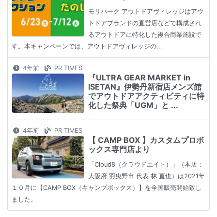
モリパーク アウトドアヴィレッジはアウ
トドアブランドの直営店などで構成され
るアウトドアに特化した複合商業施設で
す。本キャンペーンでは、アウトドアヴィレッジの...
4年前
PR TIMES
『ULTRA GEAR MARKET in
ISETAN』伊勢丹新宿店メンズ館
でアウトドアアクティビティに特
化した祭典「UGM」と ...
4年前
PR TIMES
【 CAMP BOX 】カスタムプロボ
ックス専門店より
「Cloud8（クラウドエイト）」（本店：
大阪府 羽曳野市 代表 林 直也）は2021年
１０月に【CAMP BOX（キャンプボックス）】を全国販売開始致し
ました。