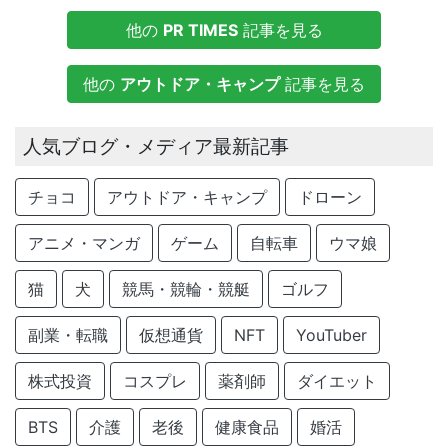
他の
PR TIMES
記事を見る
他の
アウトドア・キャンプ
記事を見る
人気ブログ・メディア最新記事
チョコ
アウトドア・キャンプ
ドローン
アニメ・マンガ
ゲーム
自転車
ウマ娘
猫
犬
競馬・競輪・競艇
ゴルフ
副業・転職
仮想通貨
NFT
YouTuber
株式投資
コスプレ
薬剤師
ダイエット
BTS
介護
老後
健康食品
婚活