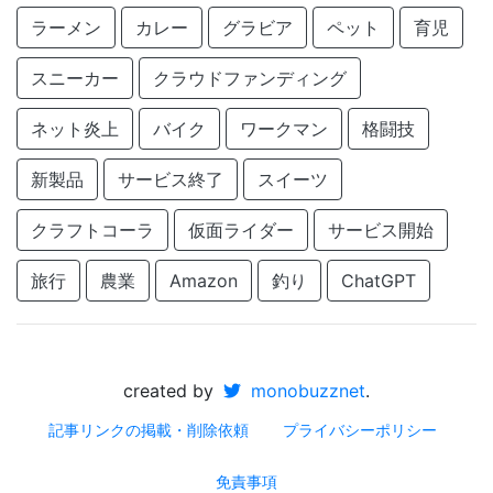
ラーメン
カレー
グラビア
ペット
育児
スニーカー
クラウドファンディング
ネット炎上
バイク
ワークマン
格闘技
新製品
サービス終了
スイーツ
クラフトコーラ
仮面ライダー
サービス開始
旅行
農業
Amazon
釣り
ChatGPT
created by
monobuzznet
.
記事リンクの掲載・削除依頼
プライバシーポリシー
免責事項