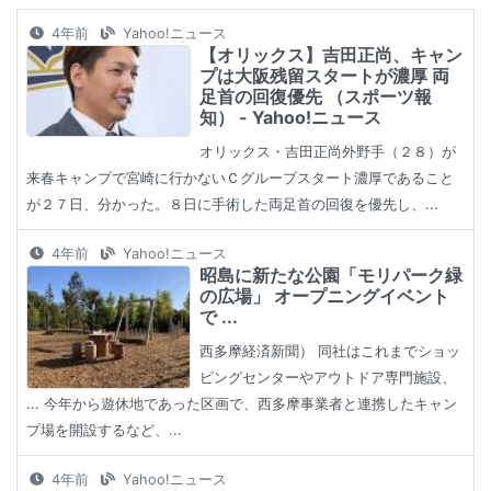
4年前
Yahoo!ニュース
【オリックス】吉田正尚、キャン
プは大阪残留スタートが濃厚 両
足首の回復優先 （スポーツ報
知） - Yahoo!ニュース
オリックス・吉田正尚外野手（２８）が
来春キャンプで宮崎に行かないＣグループスタート濃厚であること
が２７日、分かった。８日に手術した両足首の回復を優先し、...
4年前
Yahoo!ニュース
昭島に新たな公園「モリパーク緑
の広場」 オープニングイベント
で ...
西多摩経済新聞） 同社はこれまでショッ
ピングセンターやアウトドア専門施設、
... 今年から遊休地であった区画で、西多摩事業者と連携したキャン
プ場を開設するなど、...
4年前
Yahoo!ニュース