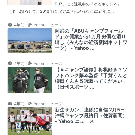
FUZ」にて連載中の『ゆるキャン△』
（作・あfろ）で、2018年にTVアニメ化されると2021年に...
4年前
Yahoo!ニュース
阿武の「ABUキャンプフィール
ド」が開業から1カ月 好調な滑り
出し（みんなの経済新聞ネットワ
ーク） - Yahoo ...
4年前
Yahoo!ニュース
【＃キャンプ語録】将棋好き？ソ
フトバンク藤本監督「千賀くんと
柳田くんも５冠取ってください」
（日刊スポーツ ...
4年前
Yahoo!ニュース
新生サガン、連係に自信 2月5日
沖縄キャンプ最終日（佐賀新聞）
- Yahoo!ニュース