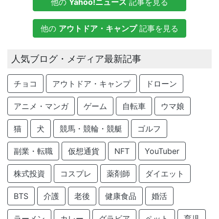
他の
Yahoo!ニュース
記事を見る
他の
アウトドア・キャンプ
記事を見る
人気ブログ・メディア最新記事
チョコ
アウトドア・キャンプ
ドローン
アニメ・マンガ
ゲーム
自転車
ウマ娘
猫
犬
競馬・競輪・競艇
ゴルフ
副業・転職
仮想通貨
NFT
YouTuber
株式投資
コスプレ
薬剤師
ダイエット
BTS
介護
老後
健康食品
婚活
ラーメン
カレー
グラビア
ペット
育児