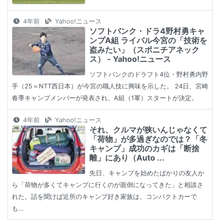
4年前
Yahoo!ニュース
ソフトバンク・ドラ4野村勇キャ
ンプA組 ライバル今宮の「技術を
盗みたい」（スポニチアネック
ス） - Yahoo!ニュース
ソフトバンクのドラフト4位・野村勇内野
手（25＝NTT西日本）が今宮の職人技に興味を示した。 24日、宮崎
春季キャンプメンバーが発表され、A組（1軍）スタートが決定。
4年前
Yahoo!ニュース
それ、クルマが狭いんじゃなくて
「荷物」が多過ぎなのでは？「冬
キャンプ」成功のカギは「断捨
離」にあり（Auto ...
先日、キャンプを始めたばかりの友人か
ら「荷物が多くてキャンプに行くのが面倒になってきた」と相談さ
れた。話を聞けば近所のキャンプ好き家族は、コンパクトカーで
も...