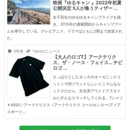
映画『ゆるキャン 』2022年初夏
公開決定 5人が集うティザー ...
女子高生のゆるゆるキャンプライフを描
き、2015年の連載開始からキャンプブー
ムを牽引している。テレビアニメ、ドラマはともに2期まで放送され
た。
5年前
Yahoo!ニュース
【大人のロゴT】アークテリク
ス、ザ・ノース・フェイス… チビ
ロゴ ...
さっぱりとしたタッチのオーガニックコ
ットンで同ブランドらしいミニマムなル
ックスだから、文化系アウトドアスタイ
ルにすんなりマッチしてくれる。Tシャツ
￥4950／アークテリクス（アークテリクス コールセンター/アメア
スポーツ...