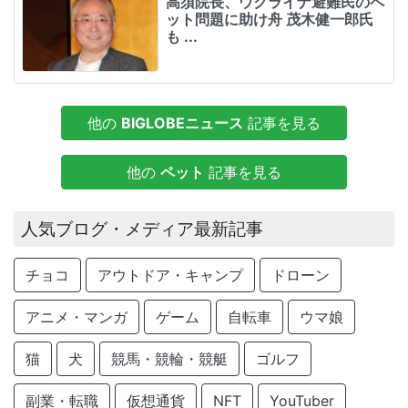
高須院長、ウクライナ避難民のペ
ット問題に助け舟 茂木健一郎氏
も ...
他の
BIGLOBEニュース
記事を見る
他の
ペット
記事を見る
人気ブログ・メディア最新記事
チョコ
アウトドア・キャンプ
ドローン
アニメ・マンガ
ゲーム
自転車
ウマ娘
猫
犬
競馬・競輪・競艇
ゴルフ
副業・転職
仮想通貨
NFT
YouTuber