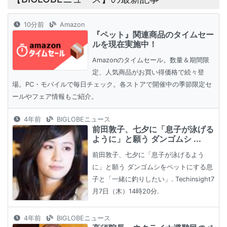
10分前
Amazon
『ペット』関連商品のタイムセー
ルを現在実施中！
Amazonのタイムセール。数量＆期間限
定、人気商品がお買い得価格で続々登
場。PC・モバイルで毎日チェック。各ストアで開催中の季節限定セ
ールやフェア情報もご紹介。
4年前
BIGLOBEニュース
前田敦子、七夕に「息子が泳げる
ように」と願う ダンゴムシ ...
前田敦子、七夕に「息子が泳げるよう
に」と願う ダンゴムシをペットにする息
子と「一緒に釣りしたい」. Techinsight7
月7日（木）14時20分.
4年前
BIGLOBEニュース