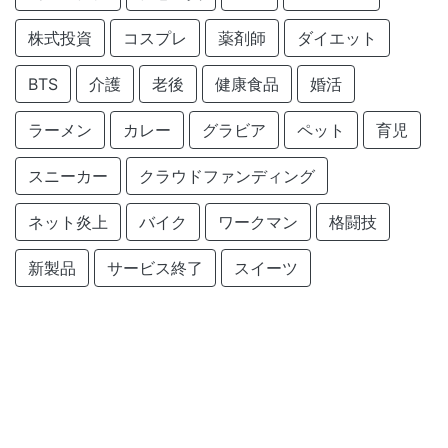
株式投資
コスプレ
薬剤師
ダイエット
BTS
介護
老後
健康食品
婚活
ラーメン
カレー
グラビア
ペット
育児
スニーカー
クラウドファンディング
ネット炎上
バイク
ワークマン
格闘技
新製品
サービス終了
スイーツ
クラフトコーラ
仮面ライダー
サービス開始
旅行
農業
Amazon
釣り
ChatGPT