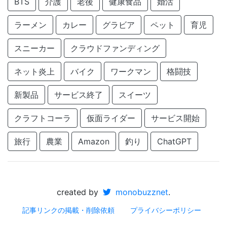
BTS
介護
老後
健康食品
婚活
ラーメン
カレー
グラビア
ペット
育児
スニーカー
クラウドファンディング
ネット炎上
バイク
ワークマン
格闘技
新製品
サービス終了
スイーツ
クラフトコーラ
仮面ライダー
サービス開始
旅行
農業
Amazon
釣り
ChatGPT
created by
monobuzznet
.
記事リンクの掲載・削除依頼
プライバシーポリシー