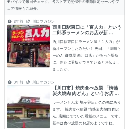
モバイルで毎日チェック。各ストアで開催中の季節限定セールやフ
ェア情報もご紹介。
3年前
川口マガジン
西川口駅東口に「百人力」という
二郎系ラーメンのお店が新 ...
西川口駅東口にラーメン屋「百人力」が
新オープンしたみたい！ 先日、「味噌ら
ーめん 御成屋 西川口店」があった場所
に、新たに看板ができているとお伝えし
ましたが、
3年前
川口マガジン
【川口市】焼肉食べ放題 「情熱
炭火焼肉 肉どん」というお店 ...
ラーメンとん太 鳩ヶ谷店がこの先にあり
ます。 焼肉食べ放題 情熱炭火焼肉 肉ど
ん. 店頭にでていた看板のメニューです。
基本は食べ放題のお店のようですね。