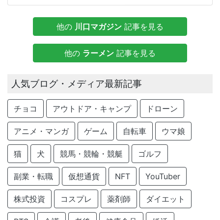
他の
川口マガジン
記事を見る
他の
ラーメン
記事を見る
人気ブログ・メディア最新記事
チョコ
アウトドア・キャンプ
ドローン
アニメ・マンガ
ゲーム
自転車
ウマ娘
猫
犬
競馬・競輪・競艇
ゴルフ
副業・転職
仮想通貨
NFT
YouTuber
株式投資
コスプレ
薬剤師
ダイエット