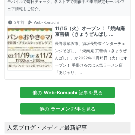
モバイルで毎日チェック。各ストアで開催中の季節限定セールやフ
ェア情報もご紹介。
3年前
Web-Komachi
11/15（火）オープン！「焼肉庵
京善橋（きょうぜんばし ...
長野県須坂市、須坂長野東インターチェ
ンジそばに、「焼肉庵 京善橋（きょうぜ
んばし）」が2022年11月15日（火）にオ
ープン！ 手掛けるのは人気ラーメン店
「あじゃり」...
他の
Web-Komachi
記事を見る
他の
ラーメン
記事を見る
人気ブログ・メディア最新記事