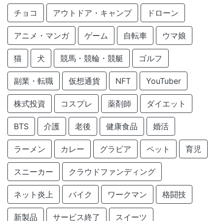
チョコ
アウトドア・キャンプ
ドローン
アニメ・マンガ
ゲーム
自転車
ウマ娘
猫
犬
競馬・競輪・競艇
ゴルフ
副業・転職
仮想通貨
NFT
YouTuber
株式投資
コスプレ
薬剤師
ダイエット
BTS
介護
老後
健康食品
婚活
ラーメン
カレー
グラビア
ペット
育児
スニーカー
クラウドファンディング
ネット炎上
バイク
ワークマン
格闘技
新製品
サービス終了
スイーツ