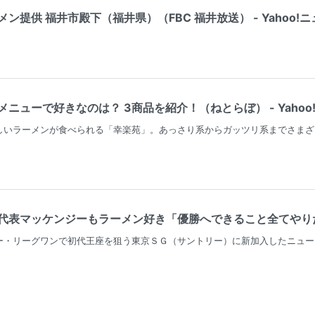
提供 福井市殿下（福井県）（FBC 福井放送） - Yahoo!
ニューで好きなのは？ 3商品を紹介！（ねとらぼ） - Yahoo
しいラーメンが食べられる「幸楽苑」。あっさり系からガッツリ系までさまざ
代表マッケンジーもラーメン好き「優勝へできること全てやりたい
ー・リーグワンで初代王座を狙う東京ＳＧ（サントリー）に新加入したニュー