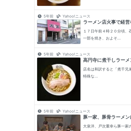
5年前
Yahoo!ニュース
ラーメン店火事で経営者
１７日午前４時２０分頃、
一部を焼き、およそ...
5年前
Yahoo!ニュース
高円寺に煮干しラーメン
店名は和訳すると「煮干兄
特殊な...
5年前
Yahoo!ニュース
豚一家、豚骨ラーメンに
大泉洋、戸次重幸ら豚一家