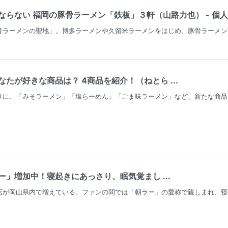
らない 福岡の豚骨ラーメン「鉄板」３軒（山路力也） - 個人 - 
骨ラーメンの聖地」。博多ラーメンや久留米ラーメンをはじめ、豚骨ラーメン
たが好きな商品は？ 4商品を紹介！（ねとら ...
りに、「みそラーメン」「塩らーめん」「ごま味ラーメン」など、新たな商品
」増加中！寝起きにあっさり、眠気覚まし ...
店が岡山県内で増えている。ファンの間では「朝ラー」の愛称で親しまれ、寝