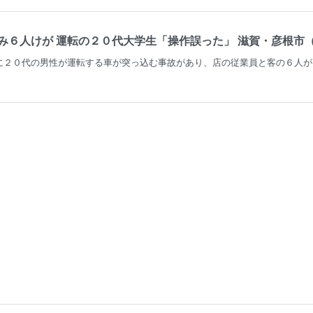
６人けが 運転の２０代大学生「操作誤った」 滋賀・彦根市（ABC
に２０代の男性が運転する車が突っ込む事故があり、店の従業員と客の６人が