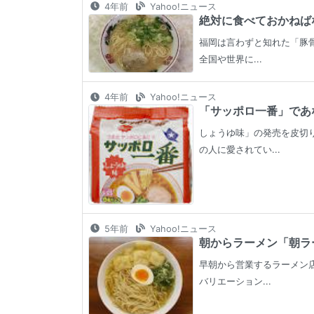
4年前
Yahoo!ニュース
絶対に食べておかねばな
福岡は言わずと知れた「豚
全国や世界に...
4年前
Yahoo!ニュース
「サッポロ一番」であな
しょうゆ味」の発売を皮切
の人に愛されてい...
5年前
Yahoo!ニュース
朝からラーメン「朝ラー
早朝から営業するラーメン
バリエーション...