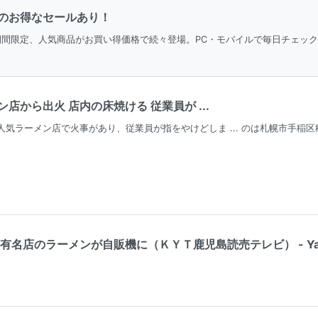
のお得なセールあり！
＆期間限定、人気商品がお買い得価格で続々登場。PC・モバイルで毎日チェッ
店から出火 店内の床焼ける 従業員が ...
人気ラーメン店で火事があり、従業員が指をやけどしま ... のは札幌市手稲
有名店のラーメンが自販機に（ＫＹＴ鹿児島読売テレビ） - Ya