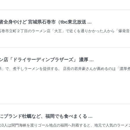
全身やけど 宮城県石巻市（tbc東北放送 ...
石巻市立町２丁目のラーメン店「大王」で近くを通りかかった人から「爆発音
店「ドライサーディンブラザーズ」 濃厚 ...
弟」で、煮干しラーメンを提供する。 店長の若井豪さんが薦めるのは「濃厚煮
ブランド牡蠣など、福岡でも食べまくる ...
の3人は関門海峡を渡りゴール地点の福岡へ到着すると、地元で人気のラーメ