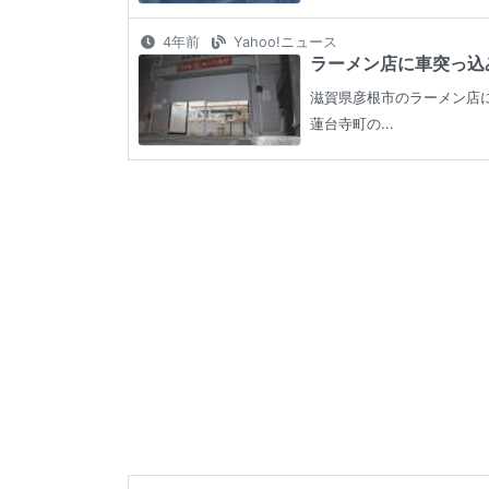
4年前
Yahoo!ニュース
ラーメン店に車突っ込み
滋賀県彦根市のラーメン店
蓮台寺町の...