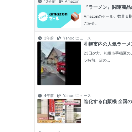
10分前
Amazon
『ラーメン』関連商品
Amazonのセール。数量
ご紹介。
3年前
Yahoo!ニュース
札幌市内の人気ラーメン
23日夕方、札幌市手稲区の
５時前、店の...
4年前
Yahoo!ニュース
進化する自販機 全国の