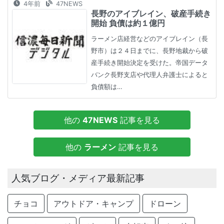
4年前
47NEWS
長野のアイブレイン、破産手続き
開始 負債は約１億円
ラーメン店経営などのアイブレイン（長
野市）は２４日までに、長野地裁から破
産手続き開始決定を受けた。帝国データ
バンク長野支店や代理人弁護士によると
負債額は…
他の
47NEWS
記事を見る
他の
ラーメン
記事を見る
人気ブログ・メディア最新記事
チョコ
アウトドア・キャンプ
ドローン