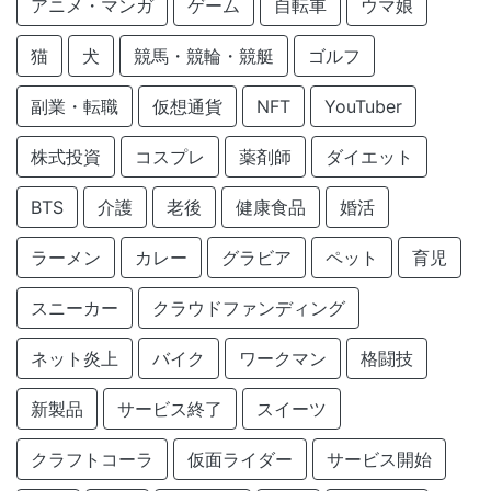
アニメ・マンガ
ゲーム
自転車
ウマ娘
猫
犬
競馬・競輪・競艇
ゴルフ
副業・転職
仮想通貨
NFT
YouTuber
株式投資
コスプレ
薬剤師
ダイエット
BTS
介護
老後
健康食品
婚活
ラーメン
カレー
グラビア
ペット
育児
スニーカー
クラウドファンディング
ネット炎上
バイク
ワークマン
格闘技
新製品
サービス終了
スイーツ
クラフトコーラ
仮面ライダー
サービス開始